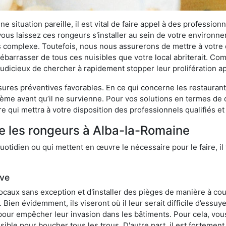
 situation pareille, il est vital de faire appel à des professionn
i vous laissez ces rongeurs s'installer au sein de votre environ
lus complexe. Toutefois, nous nous assurerons de mettre à votre
arrasser de tous ces nuisibles que votre local abriterait. Comme
s judicieux de chercher à rapidement stopper leur prolifération 
res préventives favorables. En ce qui concerne les restaurants,
blème avant qu’il ne survienne. Pour vos solutions en termes de 
 qui mettra à votre disposition des professionnels qualifiés e
e les rongeurs à Alba-la-Romaine
otidien ou qui mettent en œuvre le nécessaire pour le faire, il 
ive
locaux sans exception et d'installer des pièges de manière à cou
. Bien évidemment, ils viseront où il leur serait difficile d’es
e pour empêcher leur invasion dans les bâtiments. Pour cela, v
possible pour boucher tous les trous. D'autre part, il est fortem