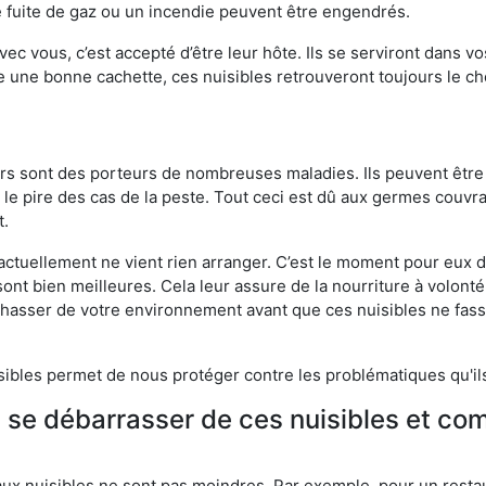
 fuite de gaz ou un incendie peuvent être engendrés.
vec vous, c’est accepté d’être leur hôte. Ils se serviront dans vo
e une bonne cachette, ces nuisibles retrouveront toujours le 
eurs sont des porteurs de nombreuses maladies. Ils peuvent être à
le pire des cas de la peste. Tout ceci est dû aux germes couvran
t.
 actuellement ne vient rien arranger. C’est le moment pour eux
ont bien meilleures. Cela leur assure de la nourriture à volont
s chasser de votre environnement avant que ces nuisibles ne fa
isibles permet de nous protéger contre les problématiques qu'il
e se débarrasser de ces nuisibles et co
aux nuisibles ne sont pas moindres. Par exemple, pour un restau