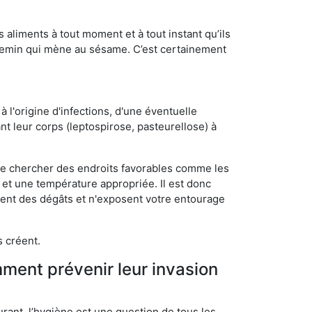
s aliments à tout moment et à tout instant qu’ils
chemin qui mène au sésame. C’est certainement
 l'origine d'infections, d'une éventuelle
t leur corps (leptospirose, pasteurellose) à
 de chercher des endroits favorables comme les
é et une température appropriée. Il est donc
ssent des dégâts et n'exposent votre entourage
s créent.
mment prévenir leur invasion
rant, l’hygiène est une question de tous les