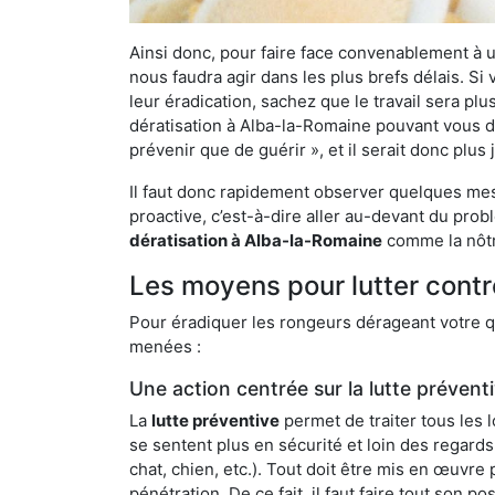
Ainsi donc, pour faire face convenablement à une
nous faudra agir dans les plus brefs délais. S
leur éradication, sachez que le travail sera p
dératisation à Alba-la-Romaine pouvant vous déb
prévenir que de guérir », et il serait donc plu
Il faut donc rapidement observer quelques mesu
proactive, c’est-à-dire aller au-devant du pro
dératisation à Alba-la-Romaine
comme la nôtre
Les moyens pour lutter contr
Pour éradiquer les rongeurs dérageant votre qu
menées :
Une action centrée sur la lutte prévent
La
lutte préventive
permet de traiter tous les 
se sentent plus en sécurité et loin des regards
chat, chien, etc.). Tout doit être mis en œuvr
pénétration. De ce fait, il faut faire tout son 