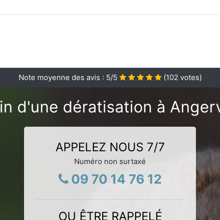
Note moyenne des avis :
5
/5
(
102
votes)
n d'une dératisation à Angerv
APPELEZ NOUS 7/7
Numéro non surtaxé
09 70 14 76 12
OU ÊTRE RAPPELÉ