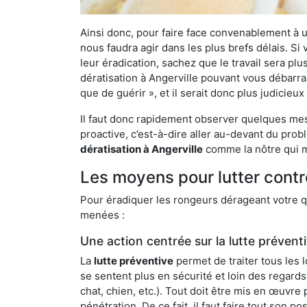
Ainsi donc, pour faire face convenablement à une
nous faudra agir dans les plus brefs délais. S
leur éradication, sachez que le travail sera p
dératisation à Angerville pouvant vous débarras
que de guérir », et il serait donc plus judicie
Il faut donc rapidement observer quelques mesu
proactive, c’est-à-dire aller au-devant du pro
dératisation à Angerville
comme la nôtre qui me
Les moyens pour lutter contr
Pour éradiquer les rongeurs dérageant votre qu
menées :
Une action centrée sur la lutte prévent
La
lutte préventive
permet de traiter tous les 
se sentent plus en sécurité et loin des regards
chat, chien, etc.). Tout doit être mis en œuvr
pénétration. De ce fait, il faut faire tout son 