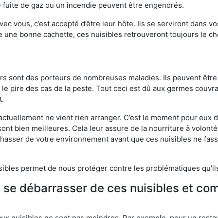
 fuite de gaz ou un incendie peuvent être engendrés.
vec vous, c’est accepté d’être leur hôte. Ils se serviront dans vo
e une bonne cachette, ces nuisibles retrouveront toujours le 
eurs sont des porteurs de nombreuses maladies. Ils peuvent être à
le pire des cas de la peste. Tout ceci est dû aux germes couvran
t.
 actuellement ne vient rien arranger. C’est le moment pour eux
ont bien meilleures. Cela leur assure de la nourriture à volont
s chasser de votre environnement avant que ces nuisibles ne fa
isibles permet de nous protéger contre les problématiques qu'il
e se débarrasser de ces nuisibles et co
aux nuisibles ne sont pas moindres. Par exemple, pour un restau