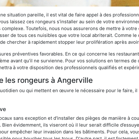
 situation pareille, il est vital de faire appel à des professionn
i vous laissez ces rongeurs s'installer au sein de votre environ
lus complexe. Toutefois, nous nous assurerons de mettre à votre
ser de tous ces nuisibles que votre local abriterait. Comme le di
ux de chercher à rapidement stopper leur prolifération après avo
res préventives favorables. En ce qui concerne les restaurants,
blème avant qu’il ne survienne. Pour vos solutions en termes de 
ttra à votre disposition des professionnels qualifiés et expér
e les rongeurs à Angerville
otidien ou qui mettent en œuvre le nécessaire pour le faire, il 
ive
locaux sans exception et d'installer des pièges de manière à cou
. Bien évidemment, ils viseront où il leur serait difficile d’es
e pour empêcher leur invasion dans les bâtiments. Pour cela, v
possible pour boucher tous les trous. D'autre part, il est fortem