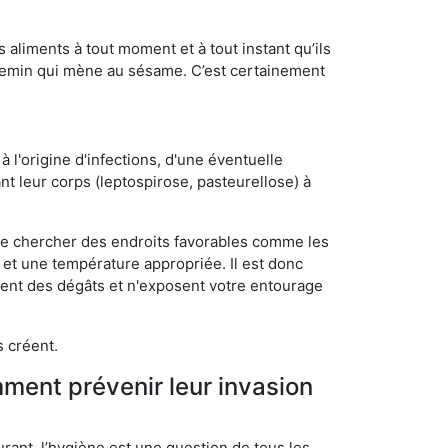
s aliments à tout moment et à tout instant qu’ils
chemin qui mène au sésame. C’est certainement
 l'origine d'infections, d'une éventuelle
t leur corps (leptospirose, pasteurellose) à
 de chercher des endroits favorables comme les
é et une température appropriée. Il est donc
ssent des dégâts et n'exposent votre entourage
s créent.
mment prévenir leur invasion
rant, l’hygiène est une question de tous les