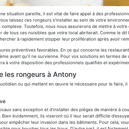
 situation pareille, il est vital de faire appel à des professionn
i vous laissez ces rongeurs s'installer au sein de votre environ
lus complexe. Toutefois, nous nous assurerons de mettre à votre
de tous ces nuisibles que votre local abriterait. Comme le dit l
e chercher à rapidement stopper leur prolifération après avoir r
res préventives favorables. En ce qui concerne les restaurants,
blème avant qu’il ne survienne. Pour vos solutions en termes de 
a à votre disposition des professionnels qualifiés et expérime
e les rongeurs à Antony
otidien ou qui mettent en œuvre le nécessaire pour le faire, il 
ive
locaux sans exception et d'installer des pièges de manière à cou
. Bien évidemment, ils viseront où il leur serait difficile d’es
e pour empêcher leur invasion dans les bâtiments. Pour cela, v
possible pour boucher tous les trous. D'autre part, il est fortem