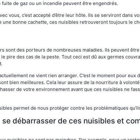
 fuite de gaz ou un incendie peuvent être engendrés.
vec vous, c’est accepté d’être leur hôte. Ils se serviront dans vo
e une bonne cachette, ces nuisibles retrouveront toujours le 
eurs sont des porteurs de nombreuses maladies. Ils peuvent être à
le pire des cas de la peste. Tout ceci est dû aux germes couvran
t.
 actuellement ne vient rien arranger. C’est le moment pour eux
ont bien meilleures. Cela leur assure de la nourriture à volont
s chasser de votre environnement avant que ces nuisibles ne fa
isibles permet de nous protéger contre les problématiques qu'il
e se débarrasser de ces nuisibles et co
aux nuisibles ne sont pas moindres. Par exemple, pour un restau