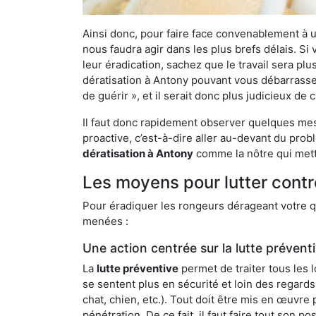
Ainsi donc, pour faire face convenablement à une
nous faudra agir dans les plus brefs délais. S
leur éradication, sachez que le travail sera p
dératisation à Antony pouvant vous débarrasser 
de guérir », et il serait donc plus judicieux d
Il faut donc rapidement observer quelques mesu
proactive, c’est-à-dire aller au-devant du pro
dératisation à Antony
comme la nôtre qui mettr
Les moyens pour lutter contr
Pour éradiquer les rongeurs dérageant votre qu
menées :
Une action centrée sur la lutte prévent
La
lutte préventive
permet de traiter tous les 
se sentent plus en sécurité et loin des regards
chat, chien, etc.). Tout doit être mis en œuvr
pénétration. De ce fait, il faut faire tout son 