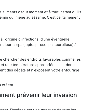
s aliments à tout moment et à tout instant qu’ils
chemin qui mène au sésame. C’est certainement
 l'origine d'infections, d'une éventuelle
t leur corps (leptospirose, pasteurellose) à
 de chercher des endroits favorables comme les
é et une température appropriée. Il est donc
ssent des dégâts et n'exposent votre entourage
s créent.
mment prévenir leur invasion
rant, l’hygiène est une question de tous les