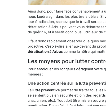
Ainsi donc, pour faire face convenablement à une
nous faudra agir dans les plus brefs délais. S
leur éradication, sachez que le travail sera p
dératisation à Arbus pouvant vous débarrasser d
de guérir », et il serait donc plus judicieux d
Il faut donc rapidement observer quelques mesu
proactive, c’est-à-dire aller au-devant du pro
dératisation à Arbus
comme la nôtre qui mettra
Les moyens pour lutter contr
Pour éradiquer les rongeurs dérageant votre qu
menées :
Une action centrée sur la lutte prévent
La
lutte préventive
permet de traiter tous les 
se sentent plus en sécurité et loin des regards
chat, chien, etc.). Tout doit être mis en œuvr
pénétration. De ce fait, il faut faire tout son 