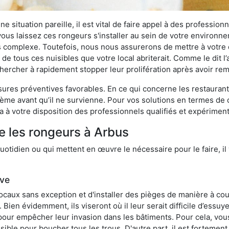
 situation pareille, il est vital de faire appel à des professionn
i vous laissez ces rongeurs s'installer au sein de votre environ
lus complexe. Toutefois, nous nous assurerons de mettre à votre
e tous ces nuisibles que votre local abriterait. Comme le dit l’
e chercher à rapidement stopper leur prolifération après avoir r
res préventives favorables. En ce qui concerne les restaurants,
blème avant qu’il ne survienne. Pour vos solutions en termes de 
 à votre disposition des professionnels qualifiés et expérimen
e les rongeurs à Arbus
otidien ou qui mettent en œuvre le nécessaire pour le faire, il 
ive
locaux sans exception et d'installer des pièges de manière à cou
. Bien évidemment, ils viseront où il leur serait difficile d’es
e pour empêcher leur invasion dans les bâtiments. Pour cela, v
possible pour boucher tous les trous. D'autre part, il est fortem