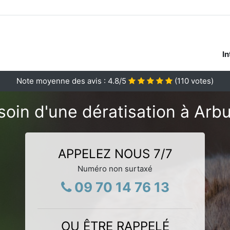
In
Note moyenne des avis :
4.8
/5
(
110
votes)
soin d'une dératisation à Arbu
APPELEZ NOUS 7/7
Numéro non surtaxé
09 70 14 76 13
OU ÊTRE RAPPELÉ