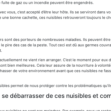
 fuite de gaz ou un incendie peuvent être engendrés.
vec vous, c’est accepté d’être leur hôte. Ils se serviront dans vo
e une bonne cachette, ces nuisibles retrouveront toujours le 
eurs sont des porteurs de nombreuses maladies. Ils peuvent être à
le pire des cas de la peste. Tout ceci est dû aux germes couvran
t.
 actuellement ne vient rien arranger. C’est le moment pour eux
ont bien meilleures. Cela leur assure de la nourriture à volont
s chasser de votre environnement avant que ces nuisibles ne fa
isibles permet de nous protéger contre les problématiques qu'il
e se débarrasser de ces nuisibles et co
aux nuisibles ne sont pas moindres. Par exemple, pour un restau