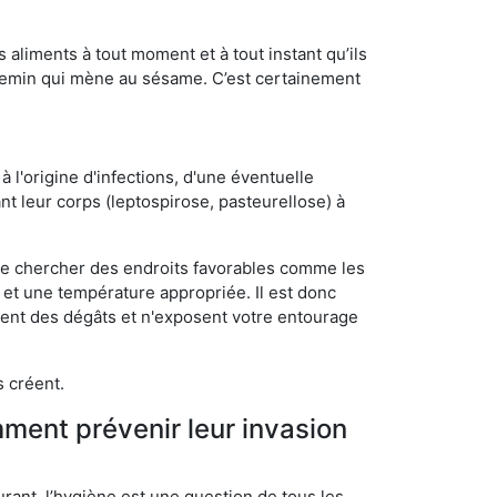
s aliments à tout moment et à tout instant qu’ils
chemin qui mène au sésame. C’est certainement
 l'origine d'infections, d'une éventuelle
t leur corps (leptospirose, pasteurellose) à
 de chercher des endroits favorables comme les
é et une température appropriée. Il est donc
ssent des dégâts et n'exposent votre entourage
s créent.
mment prévenir leur invasion
rant, l’hygiène est une question de tous les