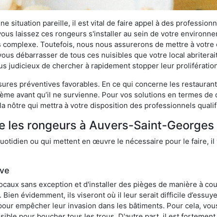
 situation pareille, il est vital de faire appel à des professionn
i vous laissez ces rongeurs s'installer au sein de votre environ
lus complexe. Toutefois, nous nous assurerons de mettre à votre
us débarrasser de tous ces nuisibles que votre local abriterait.
plus judicieux de chercher à rapidement stopper leur proliférati
res préventives favorables. En ce qui concerne les restaurants,
blème avant qu’il ne survienne. Pour vos solutions en termes de 
 nôtre qui mettra à votre disposition des professionnels quali
re les rongeurs à Auvers-Saint-Georges
otidien ou qui mettent en œuvre le nécessaire pour le faire, il 
ive
locaux sans exception et d'installer des pièges de manière à cou
. Bien évidemment, ils viseront où il leur serait difficile d’es
e pour empêcher leur invasion dans les bâtiments. Pour cela, v
possible pour boucher tous les trous. D'autre part, il est fortem