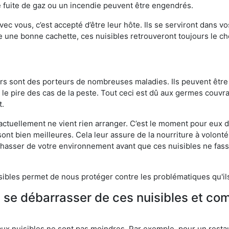
 fuite de gaz ou un incendie peuvent être engendrés.
vec vous, c’est accepté d’être leur hôte. Ils se serviront dans vo
e une bonne cachette, ces nuisibles retrouveront toujours le 
eurs sont des porteurs de nombreuses maladies. Ils peuvent être à
le pire des cas de la peste. Tout ceci est dû aux germes couvran
t.
 actuellement ne vient rien arranger. C’est le moment pour eux
ont bien meilleures. Cela leur assure de la nourriture à volont
s chasser de votre environnement avant que ces nuisibles ne fa
isibles permet de nous protéger contre les problématiques qu'il
e se débarrasser de ces nuisibles et co
aux nuisibles ne sont pas moindres. Par exemple, pour un restau