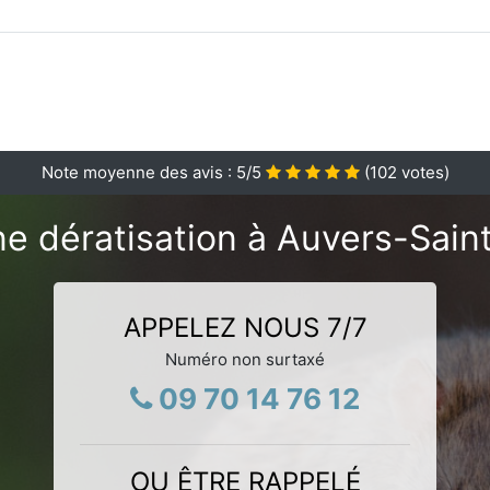
Note moyenne des avis :
5
/5
(
102
votes)
ne dératisation à Auvers-Sain
APPELEZ NOUS 7/7
Numéro non surtaxé
09 70 14 76 12
OU ÊTRE RAPPELÉ