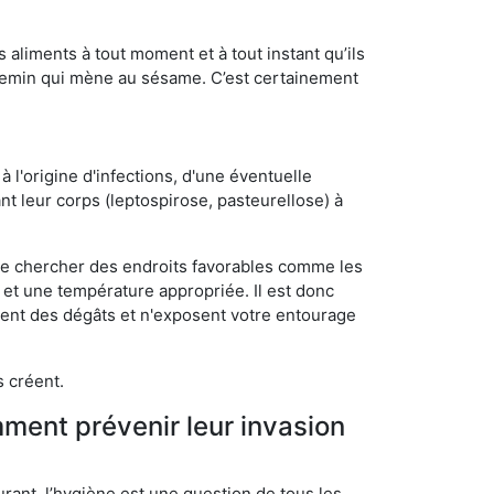
s aliments à tout moment et à tout instant qu’ils
chemin qui mène au sésame. C’est certainement
 l'origine d'infections, d'une éventuelle
t leur corps (leptospirose, pasteurellose) à
 de chercher des endroits favorables comme les
é et une température appropriée. Il est donc
ssent des dégâts et n'exposent votre entourage
s créent.
mment prévenir leur invasion
rant, l’hygiène est une question de tous les