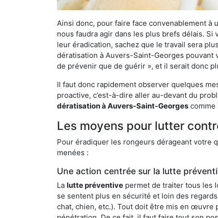
Ainsi donc, pour faire face convenablement à une
nous faudra agir dans les plus brefs délais. S
leur éradication, sachez que le travail sera p
dératisation à Auvers-Saint-Georges pouvant vo
de prévenir que de guérir », et il serait donc 
Il faut donc rapidement observer quelques mesu
proactive, c’est-à-dire aller au-devant du pro
dératisation à Auvers-Saint-Georges
comme la
Les moyens pour lutter cont
Pour éradiquer les rongeurs dérageant votre qu
menées :
Une action centrée sur la lutte prévent
La
lutte préventive
permet de traiter tous les 
se sentent plus en sécurité et loin des regards
chat, chien, etc.). Tout doit être mis en œuvr
pénétration. De ce fait, il faut faire tout son 