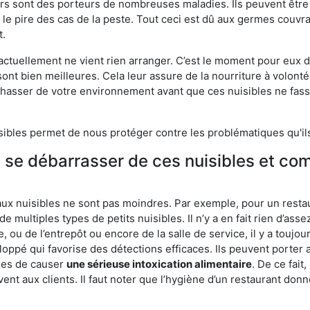
eurs sont des porteurs de nombreuses maladies. Ils peuvent être à
le pire des cas de la peste. Tout ceci est dû aux germes couvran
t.
 actuellement ne vient rien arranger. C’est le moment pour eux
ont bien meilleures. Cela leur assure de la nourriture à volont
s chasser de votre environnement avant que ces nuisibles ne fa
isibles permet de nous protéger contre les problématiques qu'il
e se débarrasser de ces nuisibles et co
aux nuisibles ne sont pas moindres. Par exemple, pour un restau
de multiples types de petits nuisibles. Il n’y a en fait rien d’ass
, ou de l’entrepôt ou encore de la salle de service, il y a toujou
eloppé qui favorise des détections efficaces. Ils peuvent porter 
les de causer
une sérieuse intoxication alimentaire
. De ce fait
rvent aux clients. Il faut noter que l’hygiène d’un restaurant d