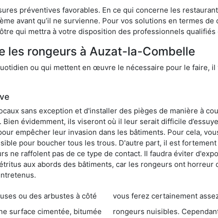
res préventives favorables. En ce qui concerne les restaurants,
blème avant qu’il ne survienne. Pour vos solutions en termes de 
tre qui mettra à votre disposition des professionnels qualifié
e les rongeurs à Auzat-la-Combelle
otidien ou qui mettent en œuvre le nécessaire pour le faire, il 
ive
locaux sans exception et d'installer des pièges de manière à cou
. Bien évidemment, ils viseront où il leur serait difficile d’es
e pour empêcher leur invasion dans les bâtiments. Pour cela, v
possible pour boucher tous les trous. D'autre part, il est fortem
 ne raffolent pas de ce type de contact. Il faudra éviter d'expo
étritus aux abords des bâtiments, car les rongeurs ont horreur
entretenus.
es ou des arbustes à côté
vous ferez certainement assez de dégât
entée, bitumée
rongeurs nuisibles. Cependant, qui dit produit tox