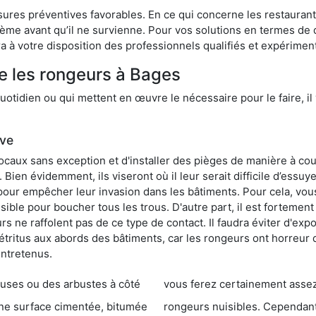
res préventives favorables. En ce qui concerne les restaurants,
blème avant qu’il ne survienne. Pour vos solutions en termes de 
 à votre disposition des professionnels qualifiés et expérimen
e les rongeurs à Bages
otidien ou qui mettent en œuvre le nécessaire pour le faire, il 
ive
locaux sans exception et d'installer des pièges de manière à cou
. Bien évidemment, ils viseront où il leur serait difficile d’es
e pour empêcher leur invasion dans les bâtiments. Pour cela, v
possible pour boucher tous les trous. D'autre part, il est fortem
 ne raffolent pas de ce type de contact. Il faudra éviter d'expo
étritus aux abords des bâtiments, car les rongeurs ont horreur
entretenus.
es ou des arbustes à côté
vous ferez certainement assez de dégât
entée, bitumée
rongeurs nuisibles. Cependant, qui dit produit tox