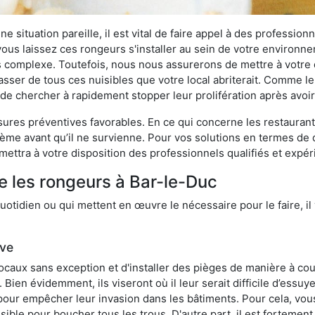
 situation pareille, il est vital de faire appel à des professionn
i vous laissez ces rongeurs s'installer au sein de votre environ
lus complexe. Toutefois, nous nous assurerons de mettre à votre
ser de tous ces nuisibles que votre local abriterait. Comme le d
ux de chercher à rapidement stopper leur prolifération après avo
res préventives favorables. En ce qui concerne les restaurants,
blème avant qu’il ne survienne. Pour vos solutions en termes de 
ettra à votre disposition des professionnels qualifiés et expé
e les rongeurs à Bar-le-Duc
otidien ou qui mettent en œuvre le nécessaire pour le faire, il 
ive
locaux sans exception et d'installer des pièges de manière à cou
. Bien évidemment, ils viseront où il leur serait difficile d’es
e pour empêcher leur invasion dans les bâtiments. Pour cela, v
possible pour boucher tous les trous. D'autre part, il est fortem