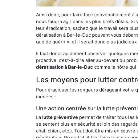
Ainsi donc, pour faire face convenablement à une
nous faudra agir dans les plus brefs délais. S
leur éradication, sachez que le travail sera p
dératisation à Bar-le-Duc pouvant vous débarras
que de guérir », et il serait donc plus judicie
Il faut donc rapidement observer quelques mesu
proactive, c’est-à-dire aller au-devant du pro
dératisation à Bar-le-Duc
comme la nôtre qui m
Les moyens pour lutter contr
Pour éradiquer les rongeurs dérageant votre qu
menées :
Une action centrée sur la lutte prévent
La
lutte préventive
permet de traiter tous les 
se sentent plus en sécurité et loin des regards
chat, chien, etc.). Tout doit être mis en œuvr
pénétration. De ce fait, il faut faire tout son 