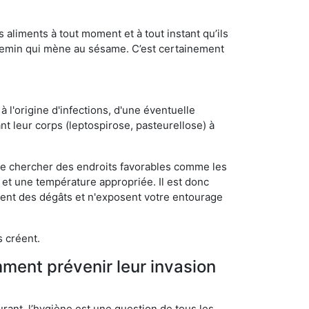
s aliments à tout moment et à tout instant qu’ils
chemin qui mène au sésame. C’est certainement
 l'origine d'infections, d'une éventuelle
t leur corps (leptospirose, pasteurellose) à
 de chercher des endroits favorables comme les
é et une température appropriée. Il est donc
ssent des dégâts et n'exposent votre entourage
s créent.
mment prévenir leur invasion
rant, l’hygiène est une question de tous les