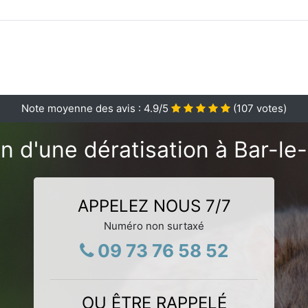
Note moyenne des avis :
4.9
/5
(
107
votes)
n d'une dératisation à Bar-le
APPELEZ NOUS 7/7
Numéro non surtaxé
09 73 76 58 52
OU ÊTRE RAPPELÉ