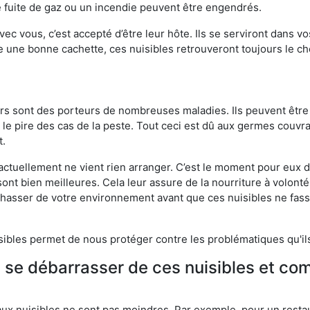
 fuite de gaz ou un incendie peuvent être engendrés.
vec vous, c’est accepté d’être leur hôte. Ils se serviront dans vo
e une bonne cachette, ces nuisibles retrouveront toujours le 
eurs sont des porteurs de nombreuses maladies. Ils peuvent être à
le pire des cas de la peste. Tout ceci est dû aux germes couvran
t.
 actuellement ne vient rien arranger. C’est le moment pour eux
ont bien meilleures. Cela leur assure de la nourriture à volont
s chasser de votre environnement avant que ces nuisibles ne fa
isibles permet de nous protéger contre les problématiques qu'il
e se débarrasser de ces nuisibles et co
aux nuisibles ne sont pas moindres. Par exemple, pour un restau