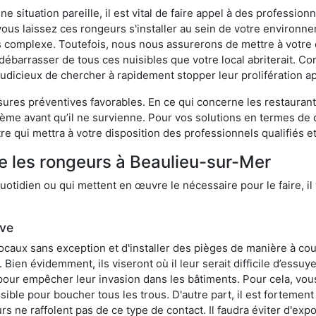
 situation pareille, il est vital de faire appel à des professionn
i vous laissez ces rongeurs s'installer au sein de votre environ
lus complexe. Toutefois, nous nous assurerons de mettre à votre
barrasser de tous ces nuisibles que votre local abriterait. Comm
s judicieux de chercher à rapidement stopper leur prolifération 
res préventives favorables. En ce qui concerne les restaurants,
blème avant qu’il ne survienne. Pour vos solutions en termes de 
e qui mettra à votre disposition des professionnels qualifiés 
e les rongeurs à Beaulieu-sur-Mer
otidien ou qui mettent en œuvre le nécessaire pour le faire, il 
ive
locaux sans exception et d'installer des pièges de manière à cou
. Bien évidemment, ils viseront où il leur serait difficile d’es
e pour empêcher leur invasion dans les bâtiments. Pour cela, v
possible pour boucher tous les trous. D'autre part, il est fortem
 ne raffolent pas de ce type de contact. Il faudra éviter d'expo