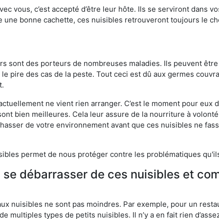
vec vous, c’est accepté d’être leur hôte. Ils se serviront dans vo
e une bonne cachette, ces nuisibles retrouveront toujours le 
eurs sont des porteurs de nombreuses maladies. Ils peuvent être à
le pire des cas de la peste. Tout ceci est dû aux germes couvran
t.
 actuellement ne vient rien arranger. C’est le moment pour eux
ont bien meilleures. Cela leur assure de la nourriture à volont
s chasser de votre environnement avant que ces nuisibles ne fa
isibles permet de nous protéger contre les problématiques qu'il
e se débarrasser de ces nuisibles et co
aux nuisibles ne sont pas moindres. Par exemple, pour un restau
de multiples types de petits nuisibles. Il n’y a en fait rien d’ass