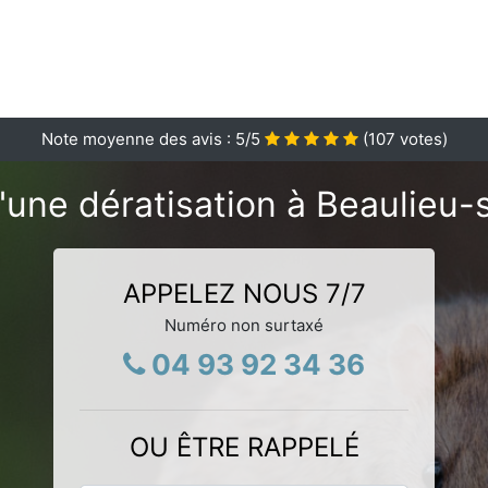
Note moyenne des avis :
5
/5
(
107
votes)
'une dératisation à Beaulieu-
APPELEZ NOUS 7/7
Numéro non surtaxé
04 93 92 34 36
OU ÊTRE RAPPELÉ