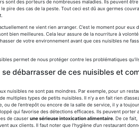
eurs sont des porteurs de nombreuses maladies. Ils peuvent être à
le pire des cas de la peste. Tout ceci est dû aux germes couvran
t.
 actuellement ne vient rien arranger. C’est le moment pour eux
ont bien meilleures. Cela leur assure de la nourriture à volont
s chasser de votre environnement avant que ces nuisibles ne fa
isibles permet de nous protéger contre les problématiques qu'il
e se débarrasser de ces nuisibles et co
aux nuisibles ne sont pas moindres. Par exemple, pour un restau
de multiples types de petits nuisibles. Il n’y a en fait rien d’ass
, ou de l’entrepôt ou encore de la salle de service, il y a toujou
eloppé qui favorise des détections efficaces. Ils peuvent porter 
les de causer
une sérieuse intoxication alimentaire
. De ce fait
rvent aux clients. Il faut noter que l’hygiène d’un restaurant d