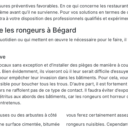
res préventives favorables. En ce qui concerne les restaurants,
blème avant qu’il ne survienne. Pour vos solutions en termes de 
ra à votre disposition des professionnels qualifiés et expérim
e les rongeurs à Bégard
otidien ou qui mettent en œuvre le nécessaire pour le faire, il 
ive
locaux sans exception et d'installer des pièges de manière à cou
. Bien évidemment, ils viseront où il leur serait difficile d’es
e pour empêcher leur invasion dans les bâtiments. Pour cela, v
possible pour boucher tous les trous. D'autre part, il est fortem
 ne raffolent pas de ce type de contact. Il faudra éviter d'expo
étritus aux abords des bâtiments, car les rongeurs ont horreur
entretenus.
es ou des arbustes à côté
vous ferez certainement assez de dégât
entée, bitumée
rongeurs nuisibles. Cependant, qui dit produit tox