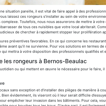
 situation pareille, il est vital de faire appel à des professionn
i vous laissez ces rongeurs s'installer au sein de votre environ
lus complexe. Toutefois, nous nous assurerons de mettre à votre
rrasser de tous ces nuisibles que votre local abriterait. Comme
s judicieux de chercher à rapidement stopper leur prolifération 
res préventives favorables. En ce qui concerne les restaurants,
blème avant qu’il ne survienne. Pour vos solutions en termes de 
qui mettra à votre disposition des professionnels qualifiés et
re les rongeurs à Bernos-Beaulac
otidien ou qui mettent en œuvre le nécessaire pour le faire, il 
ive
locaux sans exception et d'installer des pièges de manière à cou
. Bien évidemment, ils viseront où il leur serait difficile d’es
e pour empêcher leur invasion dans les bâtiments. Pour cela, v
possible pour boucher tous les trous. D'autre part, il est fortem