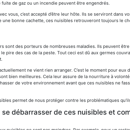
 fuite de gaz ou un incendie peuvent être engendrés.
vec vous, c’est accepté d’être leur hôte. Ils se serviront dans vo
e une bonne cachette, ces nuisibles retrouveront toujours le 
eurs sont des porteurs de nombreuses maladies. Ils peuvent être à
le pire des cas de la peste. Tout ceci est dû aux germes couvran
t.
 actuellement ne vient rien arranger. C’est le moment pour eux
ont bien meilleures. Cela leur assure de la nourriture à volont
s chasser de votre environnement avant que ces nuisibles ne fa
isibles permet de nous protéger contre les problématiques qu'il
e se débarrasser de ces nuisibles et co
aux nuisibles ne sont pas moindres. Par exemple, pour un restau