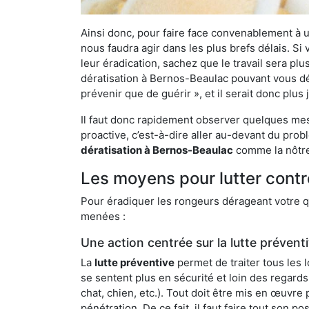
Ainsi donc, pour faire face convenablement à une
nous faudra agir dans les plus brefs délais. S
leur éradication, sachez que le travail sera p
dératisation à Bernos-Beaulac pouvant vous déba
prévenir que de guérir », et il serait donc plu
Il faut donc rapidement observer quelques mesu
proactive, c’est-à-dire aller au-devant du pro
dératisation à Bernos-Beaulac
comme la nôtre 
Les moyens pour lutter cont
Pour éradiquer les rongeurs dérageant votre qu
menées :
Une action centrée sur la lutte prévent
La
lutte préventive
permet de traiter tous les 
se sentent plus en sécurité et loin des regards
chat, chien, etc.). Tout doit être mis en œuvr
pénétration. De ce fait, il faut faire tout son 