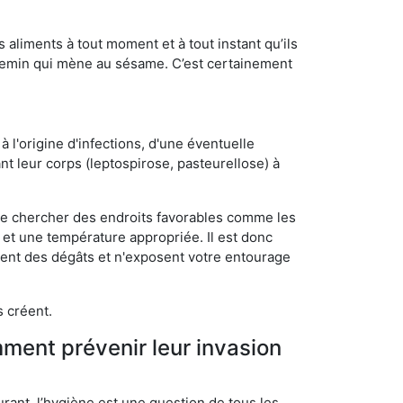
s aliments à tout moment et à tout instant qu’ils
chemin qui mène au sésame. C’est certainement
 l'origine d'infections, d'une éventuelle
t leur corps (leptospirose, pasteurellose) à
 de chercher des endroits favorables comme les
é et une température appropriée. Il est donc
ssent des dégâts et n'exposent votre entourage
s créent.
mment prévenir leur invasion
rant, l’hygiène est une question de tous les