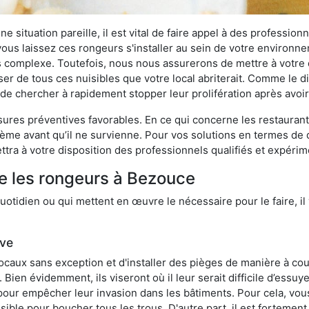
 situation pareille, il est vital de faire appel à des professionn
i vous laissez ces rongeurs s'installer au sein de votre environ
lus complexe. Toutefois, nous nous assurerons de mettre à votre
 de tous ces nuisibles que votre local abriterait. Comme le dit 
ux de chercher à rapidement stopper leur prolifération après avo
res préventives favorables. En ce qui concerne les restaurants,
blème avant qu’il ne survienne. Pour vos solutions en termes de 
tra à votre disposition des professionnels qualifiés et expéri
e les rongeurs à Bezouce
otidien ou qui mettent en œuvre le nécessaire pour le faire, il 
ive
locaux sans exception et d'installer des pièges de manière à cou
. Bien évidemment, ils viseront où il leur serait difficile d’es
e pour empêcher leur invasion dans les bâtiments. Pour cela, v
possible pour boucher tous les trous. D'autre part, il est fortem