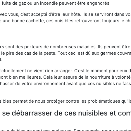
 fuite de gaz ou un incendie peuvent être engendrés.
vec vous, c’est accepté d’être leur hôte. Ils se serviront dans vo
e une bonne cachette, ces nuisibles retrouveront toujours le 
eurs sont des porteurs de nombreuses maladies. Ils peuvent être à
le pire des cas de la peste. Tout ceci est dû aux germes couvran
t.
 actuellement ne vient rien arranger. C’est le moment pour eux
ont bien meilleures. Cela leur assure de la nourriture à volont
s chasser de votre environnement avant que ces nuisibles ne fa
isibles permet de nous protéger contre les problématiques qu'il
e se débarrasser de ces nuisibles et co
aux nuisibles ne sont pas moindres. Par exemple, pour un restau