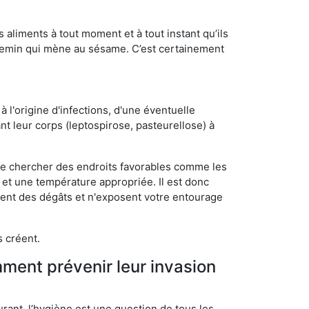
s aliments à tout moment et à tout instant qu’ils
chemin qui mène au sésame. C’est certainement
 l'origine d'infections, d'une éventuelle
t leur corps (leptospirose, pasteurellose) à
 de chercher des endroits favorables comme les
é et une température appropriée. Il est donc
ssent des dégâts et n'exposent votre entourage
s créent.
mment prévenir leur invasion
rant, l’hygiène est une question de tous les