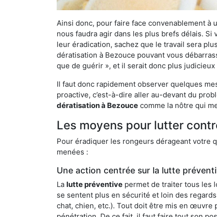
Ainsi donc, pour faire face convenablement à une
nous faudra agir dans les plus brefs délais. S
leur éradication, sachez que le travail sera p
dératisation à Bezouce pouvant vous débarrasser
que de guérir », et il serait donc plus judicie
Il faut donc rapidement observer quelques mesu
proactive, c’est-à-dire aller au-devant du pro
dératisation à Bezouce
comme la nôtre qui met
Les moyens pour lutter contr
Pour éradiquer les rongeurs dérageant votre qu
menées :
Une action centrée sur la lutte prévent
La
lutte préventive
permet de traiter tous les 
se sentent plus en sécurité et loin des regards
chat, chien, etc.). Tout doit être mis en œuvr
pénétration. De ce fait, il faut faire tout son 