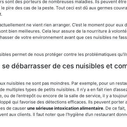
eurs sont des porteurs de nombreuses maladies. Ils peuvent être à
le pire des cas de la peste. Tout ceci est dû aux germes couvran
t.
 actuellement ne vient rien arranger. C’est le moment pour eux
ont bien meilleures. Cela leur assure de la nourriture à volont
s chasser de votre environnement avant que ces nuisibles ne fa
isibles permet de nous protéger contre les problématiques qu'il
e se débarrasser de ces nuisibles et co
aux nuisibles ne sont pas moindres. Par exemple, pour un restau
de multiples types de petits nuisibles. Il n’y a en fait rien d’ass
, ou de l’entrepôt ou encore de la salle de service, il y a toujou
eloppé qui favorise des détections efficaces. Ils peuvent porter 
les de causer
une sérieuse intoxication alimentaire
. De ce fait
rvent aux clients. Il faut noter que l’hygiène d’un restaurant d