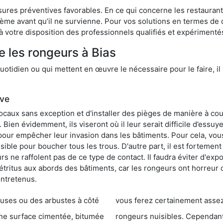
res préventives favorables. En ce qui concerne les restaurants,
blème avant qu’il ne survienne. Pour vos solutions en termes de 
 votre disposition des professionnels qualifiés et expérimenté
e les rongeurs à Bias
otidien ou qui mettent en œuvre le nécessaire pour le faire, il 
ive
locaux sans exception et d'installer des pièges de manière à cou
. Bien évidemment, ils viseront où il leur serait difficile d’es
e pour empêcher leur invasion dans les bâtiments. Pour cela, v
possible pour boucher tous les trous. D'autre part, il est fortem
 ne raffolent pas de ce type de contact. Il faudra éviter d'expo
étritus aux abords des bâtiments, car les rongeurs ont horreur
entretenus.
es ou des arbustes à côté
vous ferez certainement assez de dégât
entée, bitumée
rongeurs nuisibles. Cependant, qui dit produit tox