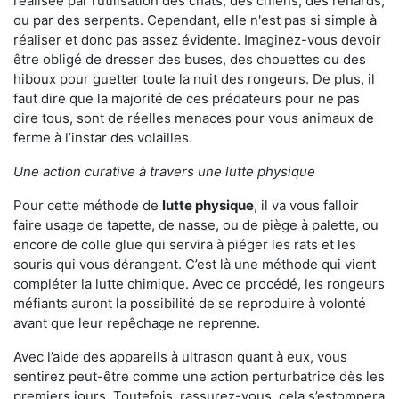
réalisée par l’utilisation des chats, des chiens, des renards,
ou par des serpents. Cependant, elle n'est pas si simple à
réaliser et donc pas assez évidente. Imaginez-vous devoir
être obligé de dresser des buses, des chouettes ou des
hiboux pour guetter toute la nuit des rongeurs. De plus, il
faut dire que la majorité de ces prédateurs pour ne pas
dire tous, sont de réelles menaces pour vous animaux de
ferme à l’instar des volailles.
Une action curative à travers une lutte physique
Pour cette méthode de
lutte physique
, il va vous falloir
faire usage de tapette, de nasse, ou de piège à palette, ou
encore de colle glue qui servira à piéger les rats et les
souris qui vous dérangent. C’est là une méthode qui vient
compléter la lutte chimique. Avec ce procédé, les rongeurs
méfiants auront la possibilité de se reproduire à volonté
avant que leur repêchage ne reprenne.
Avec l’aide des appareils à ultrason quant à eux, vous
sentirez peut-être comme une action perturbatrice dès les
premiers jours. Toutefois, rassurez-vous, cela s’estompera