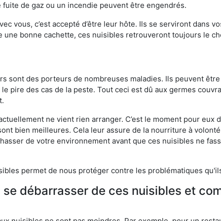
 fuite de gaz ou un incendie peuvent être engendrés.
vec vous, c’est accepté d’être leur hôte. Ils se serviront dans vo
e une bonne cachette, ces nuisibles retrouveront toujours le 
eurs sont des porteurs de nombreuses maladies. Ils peuvent être à
le pire des cas de la peste. Tout ceci est dû aux germes couvran
t.
 actuellement ne vient rien arranger. C’est le moment pour eux
ont bien meilleures. Cela leur assure de la nourriture à volont
s chasser de votre environnement avant que ces nuisibles ne fa
isibles permet de nous protéger contre les problématiques qu'il
e se débarrasser de ces nuisibles et co
aux nuisibles ne sont pas moindres. Par exemple, pour un restau