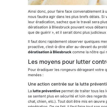
Ainsi donc, pour faire face convenablement à une
nous faudra agir dans les plus brefs délais. S
leur éradication, sachez que le travail sera p
dératisation à Bliesbruck pouvant vous débarras
que de guérir », et il serait donc plus judicie
Il faut donc rapidement observer quelques mesu
proactive, c’est-à-dire aller au-devant du pro
dératisation à Bliesbruck
comme la nôtre qui m
Les moyens pour lutter contr
Pour éradiquer les rongeurs dérageant votre qu
menées :
Une action centrée sur la lutte prévent
La
lutte préventive
permet de traiter tous les 
se sentent plus en sécurité et loin des regards
chat, chien, etc.). Tout doit être mis en œuvr
pénétration. De ce fait, il faut faire tout son 