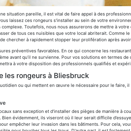
 situation pareille, il est vital de faire appel à des professionn
i vous laissez ces rongeurs s'installer au sein de votre environ
lus complexe. Toutefois, nous nous assurerons de mettre à votre
ser de tous ces nuisibles que votre local abriterait. Comme le d
ux de chercher à rapidement stopper leur prolifération après avo
res préventives favorables. En ce qui concerne les restaurants,
blème avant qu’il ne survienne. Pour vos solutions en termes de 
ettra à votre disposition des professionnels qualifiés et expé
e les rongeurs à Bliesbruck
otidien ou qui mettent en œuvre le nécessaire pour le faire, il 
ive
locaux sans exception et d'installer des pièges de manière à cou
. Bien évidemment, ils viseront où il leur serait difficile d’es
e pour empêcher leur invasion dans les bâtiments. Pour cela, v
possible pour boucher tous les trous. D'autre part, il est fortem