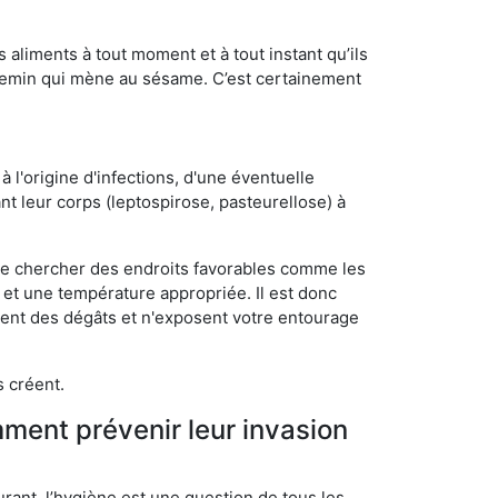
s aliments à tout moment et à tout instant qu’ils
chemin qui mène au sésame. C’est certainement
 l'origine d'infections, d'une éventuelle
t leur corps (leptospirose, pasteurellose) à
 de chercher des endroits favorables comme les
é et une température appropriée. Il est donc
ssent des dégâts et n'exposent votre entourage
s créent.
mment prévenir leur invasion
rant, l’hygiène est une question de tous les