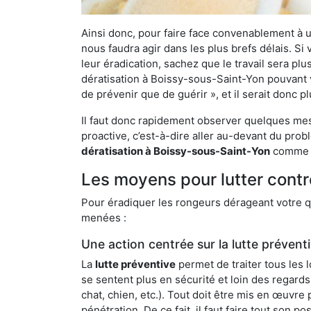
Ainsi donc, pour faire face convenablement à une
nous faudra agir dans les plus brefs délais. S
leur éradication, sachez que le travail sera p
dératisation à Boissy-sous-Saint-Yon pouvant vo
de prévenir que de guérir », et il serait donc 
Il faut donc rapidement observer quelques mesu
proactive, c’est-à-dire aller au-devant du pro
dératisation à Boissy-sous-Saint-Yon
comme la
Les moyens pour lutter contr
Pour éradiquer les rongeurs dérageant votre qu
menées :
Une action centrée sur la lutte prévent
La
lutte préventive
permet de traiter tous les 
se sentent plus en sécurité et loin des regards
chat, chien, etc.). Tout doit être mis en œuvr
pénétration. De ce fait, il faut faire tout son 