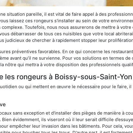
 situation pareille, il est vital de faire appel à des professionn
i vous laissez ces rongeurs s'installer au sein de votre environ
lus complexe. Toutefois, nous nous assurerons de mettre à votre
us débarrasser de tous ces nuisibles que votre local abriterait
plus judicieux de chercher à rapidement stopper leur proliférati
res préventives favorables. En ce qui concerne les restaurants,
blème avant qu’il ne survienne. Pour vos solutions en termes de 
 nôtre qui mettra à votre disposition des professionnels quali
e les rongeurs à Boissy-sous-Saint-Yon
otidien ou qui mettent en œuvre le nécessaire pour le faire, il 
ive
locaux sans exception et d'installer des pièges de manière à cou
. Bien évidemment, ils viseront où il leur serait difficile d’es
e pour empêcher leur invasion dans les bâtiments. Pour cela, v
possible pour boucher tous les trous. D'autre part, il est fortem