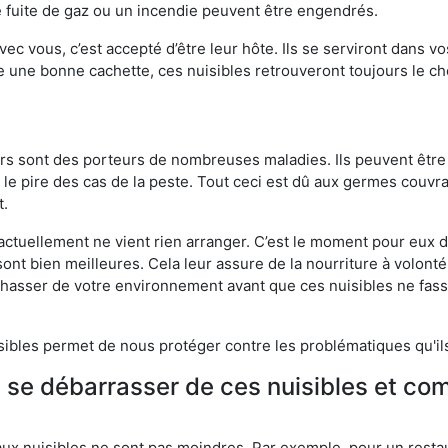
 fuite de gaz ou un incendie peuvent être engendrés.
vec vous, c’est accepté d’être leur hôte. Ils se serviront dans vo
e une bonne cachette, ces nuisibles retrouveront toujours le 
eurs sont des porteurs de nombreuses maladies. Ils peuvent être à
le pire des cas de la peste. Tout ceci est dû aux germes couvran
t.
 actuellement ne vient rien arranger. C’est le moment pour eux
ont bien meilleures. Cela leur assure de la nourriture à volont
s chasser de votre environnement avant que ces nuisibles ne fa
isibles permet de nous protéger contre les problématiques qu'il
e se débarrasser de ces nuisibles et co
aux nuisibles ne sont pas moindres. Par exemple, pour un restau