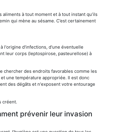
s aliments à tout moment et à tout instant qu’ils
chemin qui mène au sésame. C’est certainement
 l'origine d'infections, d'une éventuelle
t leur corps (leptospirose, pasteurellose) à
 de chercher des endroits favorables comme les
é et une température appropriée. Il est donc
ssent des dégâts et n'exposent votre entourage
s créent.
mment prévenir leur invasion
rant, l’hygiène est une question de tous les