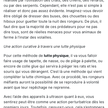
réalisée par l’utilisation des chats, des chiens, des renards,
ou par des serpents. Cependant, elle n'est pas si simple à
réaliser et donc pas assez évidente. Imaginez-vous devoir
être obligé de dresser des buses, des chouettes ou des
hiboux pour guetter toute la nuit des rongeurs. De plus, il
faut dire que la majorité de ces prédateurs pour ne pas
dire tous, sont de réelles menaces pour vous animaux de
ferme à l’instar des volailles.
Une action curative à travers une lutte physique
Pour cette méthode de
lutte physique
, il va vous falloir
faire usage de tapette, de nasse, ou de piège à palette, ou
encore de colle glue qui servira à piéger les rats et les
souris qui vous dérangent. C’est là une méthode qui vient
compléter la lutte chimique. Avec ce procédé, les rongeurs
méfiants auront la possibilité de se reproduire à volonté
avant que leur repêchage ne reprenne.
Avec l’aide des appareils à ultrason quant à eux, vous
sentirez peut-être comme une action perturbatrice dès les
premiers jours. Toutefois, rassurez-vous, cela s’estompera