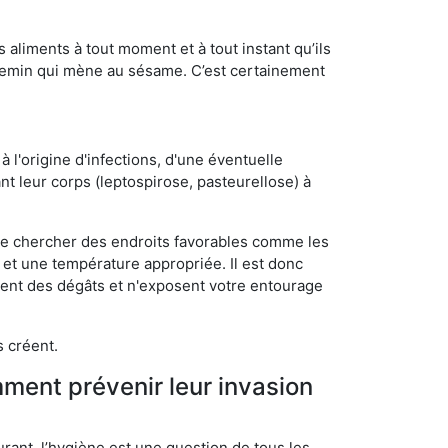
s aliments à tout moment et à tout instant qu’ils
chemin qui mène au sésame. C’est certainement
 l'origine d'infections, d'une éventuelle
t leur corps (leptospirose, pasteurellose) à
 de chercher des endroits favorables comme les
é et une température appropriée. Il est donc
ssent des dégâts et n'exposent votre entourage
s créent.
mment prévenir leur invasion
rant, l’hygiène est une question de tous les