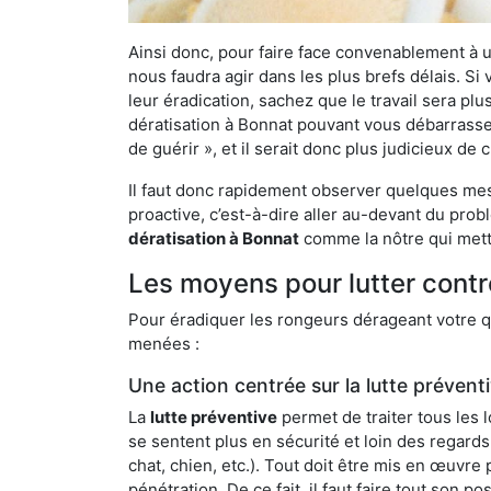
Ainsi donc, pour faire face convenablement à une
nous faudra agir dans les plus brefs délais. S
leur éradication, sachez que le travail sera p
dératisation à Bonnat pouvant vous débarrasser 
de guérir », et il serait donc plus judicieux d
Il faut donc rapidement observer quelques mesu
proactive, c’est-à-dire aller au-devant du pro
dératisation à Bonnat
comme la nôtre qui mettr
Les moyens pour lutter contr
Pour éradiquer les rongeurs dérageant votre qu
menées :
Une action centrée sur la lutte prévent
La
lutte préventive
permet de traiter tous les 
se sentent plus en sécurité et loin des regards
chat, chien, etc.). Tout doit être mis en œuvr
pénétration. De ce fait, il faut faire tout son 