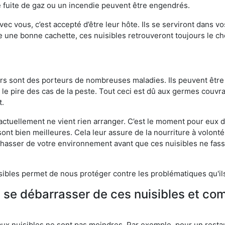
 fuite de gaz ou un incendie peuvent être engendrés.
vec vous, c’est accepté d’être leur hôte. Ils se serviront dans vo
e une bonne cachette, ces nuisibles retrouveront toujours le 
eurs sont des porteurs de nombreuses maladies. Ils peuvent être à
le pire des cas de la peste. Tout ceci est dû aux germes couvran
t.
 actuellement ne vient rien arranger. C’est le moment pour eux
ont bien meilleures. Cela leur assure de la nourriture à volont
s chasser de votre environnement avant que ces nuisibles ne fa
isibles permet de nous protéger contre les problématiques qu'il
e se débarrasser de ces nuisibles et co
aux nuisibles ne sont pas moindres. Par exemple, pour un restau