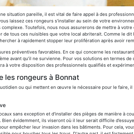
 situation pareille, il est vital de faire appel à des professionn
i vous laissez ces rongeurs s'installer au sein de votre environ
lus complexe. Toutefois, nous nous assurerons de mettre à votre
de tous ces nuisibles que votre local abriterait. Comme le dit l
e chercher à rapidement stopper leur prolifération après avoir r
res préventives favorables. En ce qui concerne les restaurants,
blème avant qu’il ne survienne. Pour vos solutions en termes de 
a à votre disposition des professionnels qualifiés et expérime
e les rongeurs à Bonnat
otidien ou qui mettent en œuvre le nécessaire pour le faire, il 
ive
locaux sans exception et d'installer des pièges de manière à cou
. Bien évidemment, ils viseront où il leur serait difficile d’es
e pour empêcher leur invasion dans les bâtiments. Pour cela, v
possible pour boucher tous les trous. D'autre part, il est fortem