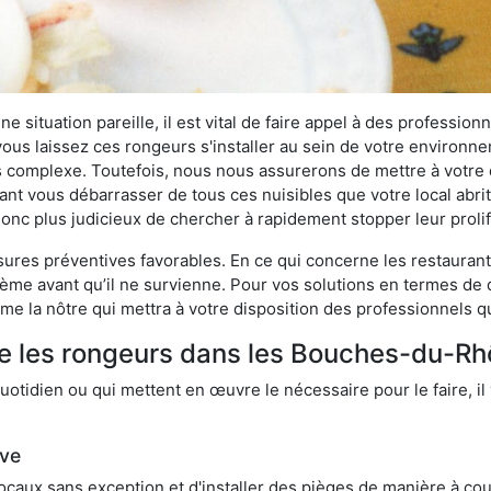
 situation pareille, il est vital de faire appel à des professionn
i vous laissez ces rongeurs s'installer au sein de votre environ
lus complexe. Toutefois, nous nous assurerons de mettre à votre
 vous débarrasser de tous ces nuisibles que votre local abritera
t donc plus judicieux de chercher à rapidement stopper leur prol
res préventives favorables. En ce qui concerne les restaurants,
blème avant qu’il ne survienne. Pour vos solutions en termes de 
e la nôtre qui mettra à votre disposition des professionnels q
re les rongeurs dans les Bouches-du-R
otidien ou qui mettent en œuvre le nécessaire pour le faire, il 
ive
locaux sans exception et d'installer des pièges de manière à cou