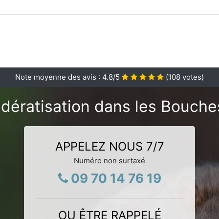
Note moyenne des avis :
4.8
/5
(
108
votes)
 dératisation dans les Bouch
APPELEZ NOUS 7/7
Numéro non surtaxé
09 70 14 76 19
OU ÊTRE RAPPELÉ