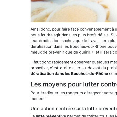
Ainsi donc, pour faire face convenablement à une
nous faudra agir dans les plus brefs délais. S
leur éradication, sachez que le travail sera p
dératisation dans les Bouches-du-Rhône pouvant
mieux de prévenir que de guérir », et il serai
Il faut donc rapidement observer quelques mesu
proactive, c’est-à-dire aller au-devant du pro
dératisation dans les Bouches-du-Rhône
comm
Les moyens pour lutter cont
Pour éradiquer les rongeurs dérageant votre qu
menées :
Une action centrée sur la lutte prévent
La
lutte préventive
permet de traiter tous les 