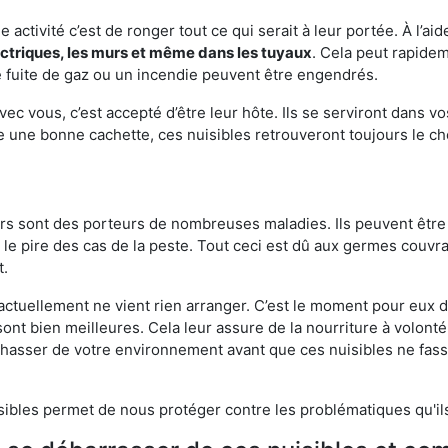
e activité c’est de ronger tout ce qui serait à leur portée. À l’aid
ectriques, les murs et même dans les tuyaux
. Cela peut rapide
 fuite de gaz ou un incendie peuvent être engendrés.
vec vous, c’est accepté d’être leur hôte. Ils se serviront dans vo
e une bonne cachette, ces nuisibles retrouveront toujours le 
eurs sont des porteurs de nombreuses maladies. Ils peuvent être à
le pire des cas de la peste. Tout ceci est dû aux germes couvran
t.
 actuellement ne vient rien arranger. C’est le moment pour eux
ont bien meilleures. Cela leur assure de la nourriture à volont
s chasser de votre environnement avant que ces nuisibles ne fa
isibles permet de nous protéger contre les problématiques qu'il