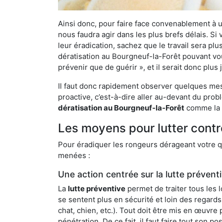
Ainsi donc, pour faire face convenablement à une
nous faudra agir dans les plus brefs délais. S
leur éradication, sachez que le travail sera p
dératisation au Bourgneuf-la-Forêt pouvant vous
prévenir que de guérir », et il serait donc plu
Il faut donc rapidement observer quelques mesu
proactive, c’est-à-dire aller au-devant du pro
dératisation au Bourgneuf-la-Forêt
comme la n
Les moyens pour lutter contr
Pour éradiquer les rongeurs dérageant votre qu
menées :
Une action centrée sur la lutte prévent
La
lutte préventive
permet de traiter tous les 
se sentent plus en sécurité et loin des regards
chat, chien, etc.). Tout doit être mis en œuvr
pénétration. De ce fait, il faut faire tout son 