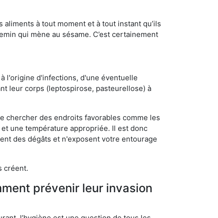
s aliments à tout moment et à tout instant qu’ils
chemin qui mène au sésame. C’est certainement
 l'origine d'infections, d'une éventuelle
t leur corps (leptospirose, pasteurellose) à
 de chercher des endroits favorables comme les
é et une température appropriée. Il est donc
ssent des dégâts et n'exposent votre entourage
s créent.
mment prévenir leur invasion
rant, l’hygiène est une question de tous les