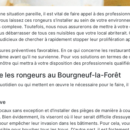
 situation pareille, il est vital de faire appel à des professionn
i vous laissez ces rongeurs s'installer au sein de votre environ
lus complexe. Toutefois, nous nous assurerons de mettre à votre
 débarrasser de tous ces nuisibles que votre local abriterait. C
s judicieux de chercher à rapidement stopper leur prolifération 
res préventives favorables. En ce qui concerne les restaurants,
blème avant qu’il ne survienne. Pour vos solutions en termes de 
ôtre qui mettra à votre disposition des professionnels qualifi
e les rongeurs au Bourgneuf-la-Forêt
otidien ou qui mettent en œuvre le nécessaire pour le faire, il 
ive
locaux sans exception et d'installer des pièges de manière à cou
. Bien évidemment, ils viseront où il leur serait difficile d’es
e pour empêcher leur invasion dans les bâtiments. Pour cela, v
possible pour boucher tous les trous. D'autre part, il est fortem