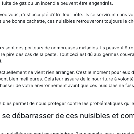
 fuite de gaz ou un incendie peuvent être engendrés.
vec vous, c’est accepté d’être leur hôte. Ils se serviront dans vo
e une bonne cachette, ces nuisibles retrouveront toujours le 
eurs sont des porteurs de nombreuses maladies. Ils peuvent être à
le pire des cas de la peste. Tout ceci est dû aux germes couvran
t.
 actuellement ne vient rien arranger. C’est le moment pour eux
ont bien meilleures. Cela leur assure de la nourriture à volont
s chasser de votre environnement avant que ces nuisibles ne fa
isibles permet de nous protéger contre les problématiques qu'il
e se débarrasser de ces nuisibles et co
aux nuisibles ne sont pas moindres. Par exemple, pour un restau