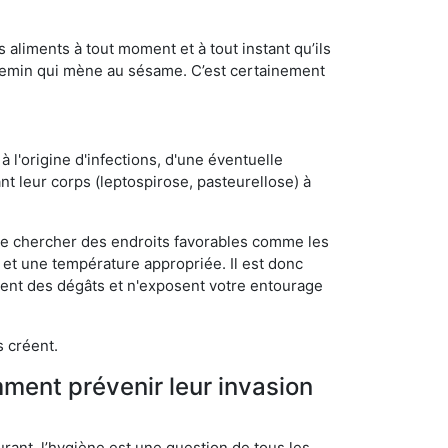
s aliments à tout moment et à tout instant qu’ils
chemin qui mène au sésame. C’est certainement
 l'origine d'infections, d'une éventuelle
t leur corps (leptospirose, pasteurellose) à
 de chercher des endroits favorables comme les
é et une température appropriée. Il est donc
ssent des dégâts et n'exposent votre entourage
s créent.
mment prévenir leur invasion
rant, l’hygiène est une question de tous les