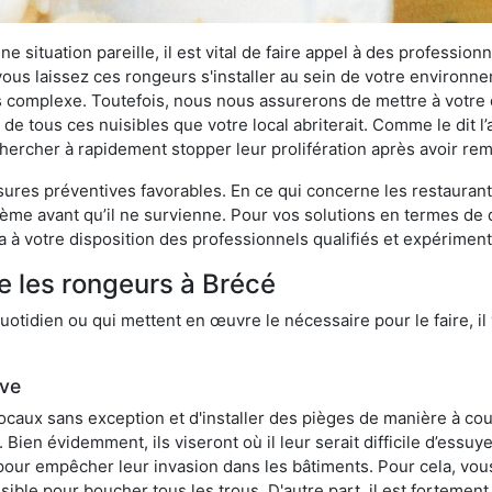
 situation pareille, il est vital de faire appel à des professionn
i vous laissez ces rongeurs s'installer au sein de votre environ
lus complexe. Toutefois, nous nous assurerons de mettre à votre
e tous ces nuisibles que votre local abriterait. Comme le dit l’
e chercher à rapidement stopper leur prolifération après avoir r
res préventives favorables. En ce qui concerne les restaurants,
blème avant qu’il ne survienne. Pour vos solutions en termes de 
 à votre disposition des professionnels qualifiés et expérimen
e les rongeurs à Brécé
otidien ou qui mettent en œuvre le nécessaire pour le faire, il 
ive
locaux sans exception et d'installer des pièges de manière à cou
. Bien évidemment, ils viseront où il leur serait difficile d’es
e pour empêcher leur invasion dans les bâtiments. Pour cela, v
possible pour boucher tous les trous. D'autre part, il est fortem