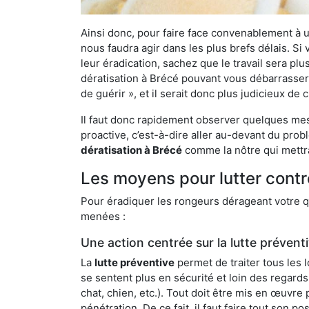
Ainsi donc, pour faire face convenablement à une
nous faudra agir dans les plus brefs délais. S
leur éradication, sachez que le travail sera p
dératisation à Brécé pouvant vous débarrasser d
de guérir », et il serait donc plus judicieux d
Il faut donc rapidement observer quelques mesu
proactive, c’est-à-dire aller au-devant du pro
dératisation à Brécé
comme la nôtre qui mettra
Les moyens pour lutter contr
Pour éradiquer les rongeurs dérageant votre qu
menées :
Une action centrée sur la lutte prévent
La
lutte préventive
permet de traiter tous les 
se sentent plus en sécurité et loin des regards
chat, chien, etc.). Tout doit être mis en œuvr
pénétration. De ce fait, il faut faire tout son 