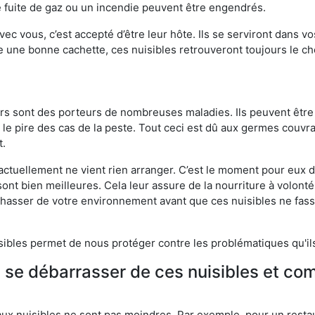
 fuite de gaz ou un incendie peuvent être engendrés.
vec vous, c’est accepté d’être leur hôte. Ils se serviront dans vo
e une bonne cachette, ces nuisibles retrouveront toujours le 
eurs sont des porteurs de nombreuses maladies. Ils peuvent être à
le pire des cas de la peste. Tout ceci est dû aux germes couvran
t.
 actuellement ne vient rien arranger. C’est le moment pour eux
ont bien meilleures. Cela leur assure de la nourriture à volont
s chasser de votre environnement avant que ces nuisibles ne fa
isibles permet de nous protéger contre les problématiques qu'il
e se débarrasser de ces nuisibles et co
aux nuisibles ne sont pas moindres. Par exemple, pour un restau