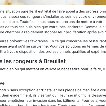
 situation pareille, il est vital de faire appel à des professionn
i vous laissez ces rongeurs s'installer au sein de votre environ
lus complexe. Toutefois, nous nous assurerons de mettre à votre
er de tous ces nuisibles que votre local abriterait. Comme le dit
ux de chercher à rapidement stopper leur prolifération après avo
res préventives favorables. En ce qui concerne les restaurants,
blème avant qu’il ne survienne. Pour vos solutions en termes de 
tra à votre disposition des professionnels qualifiés et expéri
 les rongeurs à Breuillet
otidien ou qui mettent en œuvre le nécessaire pour le faire, il 
ive
locaux sans exception et d'installer des pièges de manière à cou
. Bien évidemment, ils viseront où il leur serait difficile d’es
e pour empêcher leur invasion dans les bâtiments. Pour cela, v
possible pour boucher tous les trous. D'autre part, il est fortem