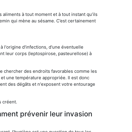
s aliments à tout moment et à tout instant qu’ils
chemin qui mène au sésame. C’est certainement
 l'origine d'infections, d'une éventuelle
t leur corps (leptospirose, pasteurellose) à
 de chercher des endroits favorables comme les
é et une température appropriée. Il est donc
ssent des dégâts et n'exposent votre entourage
s créent.
mment prévenir leur invasion
rant, l’hygiène est une question de tous les