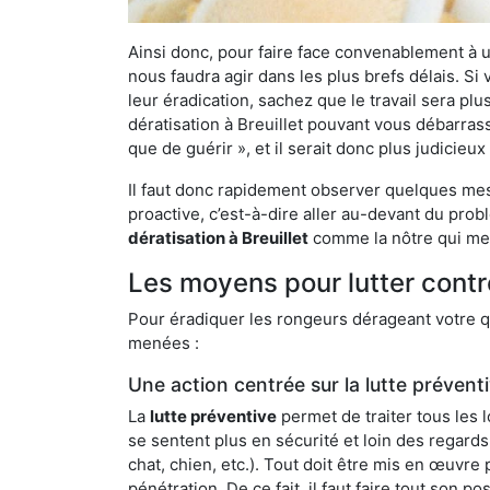
Ainsi donc, pour faire face convenablement à une
nous faudra agir dans les plus brefs délais. S
leur éradication, sachez que le travail sera p
dératisation à Breuillet pouvant vous débarrass
que de guérir », et il serait donc plus judicie
Il faut donc rapidement observer quelques mesu
proactive, c’est-à-dire aller au-devant du pro
dératisation à Breuillet
comme la nôtre qui met
Les moyens pour lutter contre
Pour éradiquer les rongeurs dérageant votre qu
menées :
Une action centrée sur la lutte prévent
La
lutte préventive
permet de traiter tous les 
se sentent plus en sécurité et loin des regards
chat, chien, etc.). Tout doit être mis en œuvr
pénétration. De ce fait, il faut faire tout son 