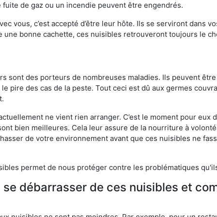
 fuite de gaz ou un incendie peuvent être engendrés.
vec vous, c’est accepté d’être leur hôte. Ils se serviront dans vo
e une bonne cachette, ces nuisibles retrouveront toujours le 
eurs sont des porteurs de nombreuses maladies. Ils peuvent être à
le pire des cas de la peste. Tout ceci est dû aux germes couvran
t.
 actuellement ne vient rien arranger. C’est le moment pour eux
ont bien meilleures. Cela leur assure de la nourriture à volont
s chasser de votre environnement avant que ces nuisibles ne fa
isibles permet de nous protéger contre les problématiques qu'il
e se débarrasser de ces nuisibles et co
aux nuisibles ne sont pas moindres. Par exemple, pour un restau