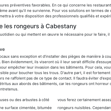
res préventives favorables. En ce qui concerne les restaurants,
blème avant qu’il ne survienne. Pour vos solutions en termes de 
ettra à votre disposition des professionnels qualifiés et expé
re les rongeurs à Cabestany
otidien ou qui mettent en œuvre le nécessaire pour le faire, il 
ive
locaux sans exception et d'installer des pièges de manière à cou
. Bien évidemment, ils viseront où il leur serait difficile d’es
e pour empêcher leur invasion dans les bâtiments. Pour cela, v
possible pour boucher tous les trous. D'autre part, il est fortem
 ne raffolent pas de ce type de contact. Il faudra éviter d'expo
étritus aux abords des bâtiments, car les rongeurs ont horreur
entretenus.
es ou des arbustes à côté
vous ferez certainement assez de dégât
entée, bitumée
rongeurs nuisibles. Cependant, qui dit produit tox