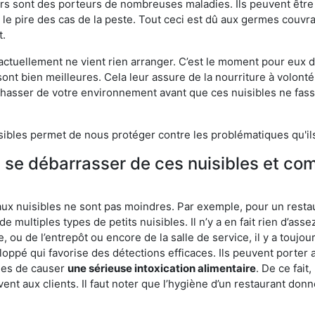
eurs sont des porteurs de nombreuses maladies. Ils peuvent être à
le pire des cas de la peste. Tout ceci est dû aux germes couvran
t.
 actuellement ne vient rien arranger. C’est le moment pour eux
ont bien meilleures. Cela leur assure de la nourriture à volont
s chasser de votre environnement avant que ces nuisibles ne fa
isibles permet de nous protéger contre les problématiques qu'il
e se débarrasser de ces nuisibles et co
aux nuisibles ne sont pas moindres. Par exemple, pour un restau
de multiples types de petits nuisibles. Il n’y a en fait rien d’ass
, ou de l’entrepôt ou encore de la salle de service, il y a toujou
eloppé qui favorise des détections efficaces. Ils peuvent porter 
les de causer
une sérieuse intoxication alimentaire
. De ce fait
rvent aux clients. Il faut noter que l’hygiène d’un restaurant d