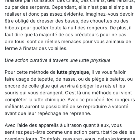
réalisée par l’utilisation des chats, des chiens, des renards,
ou par des serpents. Cependant, elle n'est pas si simple à
réaliser et donc pas assez évidente. Imaginez-vous devoir
être obligé de dresser des buses, des chouettes ou des
hiboux pour guetter toute la nuit des rongeurs. De plus, il
faut dire que la majorité de ces prédateurs pour ne pas
dire tous, sont de réelles menaces pour vous animaux de
ferme à l’instar des volailles.
Une action curative à travers une lutte physique
Pour cette méthode de
lutte physique
, il va vous falloir
faire usage de tapette, de nasse, ou de piège à palette, ou
encore de colle glue qui servira à piéger les rats et les
souris qui vous dérangent. C’est là une méthode qui vient
compléter la lutte chimique. Avec ce procédé, les rongeurs
méfiants auront la possibilité de se reproduire à volonté
avant que leur repêchage ne reprenne.
Avec l’aide des appareils à ultrason quant à eux, vous
sentirez peut-être comme une action perturbatrice dès les
premiers jours. Toutefois, rassurez-vous, cela s’estompera