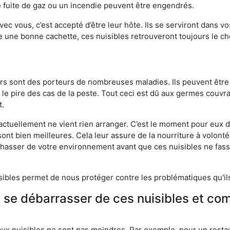
 fuite de gaz ou un incendie peuvent être engendrés.
vec vous, c’est accepté d’être leur hôte. Ils se serviront dans vo
e une bonne cachette, ces nuisibles retrouveront toujours le 
eurs sont des porteurs de nombreuses maladies. Ils peuvent être à
le pire des cas de la peste. Tout ceci est dû aux germes couvran
t.
 actuellement ne vient rien arranger. C’est le moment pour eux
ont bien meilleures. Cela leur assure de la nourriture à volont
s chasser de votre environnement avant que ces nuisibles ne fa
isibles permet de nous protéger contre les problématiques qu'il
e se débarrasser de ces nuisibles et co
aux nuisibles ne sont pas moindres. Par exemple, pour un restau