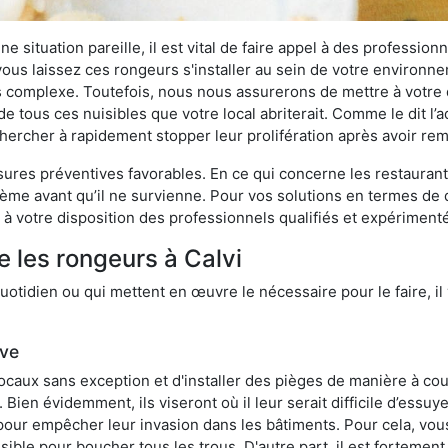
 situation pareille, il est vital de faire appel à des professionn
i vous laissez ces rongeurs s'installer au sein de votre environ
lus complexe. Toutefois, nous nous assurerons de mettre à votre
e tous ces nuisibles que votre local abriterait. Comme le dit l’a
e chercher à rapidement stopper leur prolifération après avoir r
res préventives favorables. En ce qui concerne les restaurants,
blème avant qu’il ne survienne. Pour vos solutions en termes de 
à votre disposition des professionnels qualifiés et expériment
e les rongeurs à Calvi
otidien ou qui mettent en œuvre le nécessaire pour le faire, il 
ive
locaux sans exception et d'installer des pièges de manière à cou
. Bien évidemment, ils viseront où il leur serait difficile d’es
e pour empêcher leur invasion dans les bâtiments. Pour cela, v
possible pour boucher tous les trous. D'autre part, il est fortem