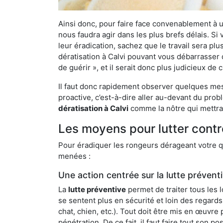
Ainsi donc, pour faire face convenablement à une
nous faudra agir dans les plus brefs délais. S
leur éradication, sachez que le travail sera p
dératisation à Calvi pouvant vous débarrasser d
de guérir », et il serait donc plus judicieux d
Il faut donc rapidement observer quelques mesu
proactive, c’est-à-dire aller au-devant du pro
dératisation à Calvi
comme la nôtre qui mettra 
Les moyens pour lutter contr
Pour éradiquer les rongeurs dérageant votre qu
menées :
Une action centrée sur la lutte prévent
La
lutte préventive
permet de traiter tous les 
se sentent plus en sécurité et loin des regards
chat, chien, etc.). Tout doit être mis en œuvr
pénétration. De ce fait, il faut faire tout son 