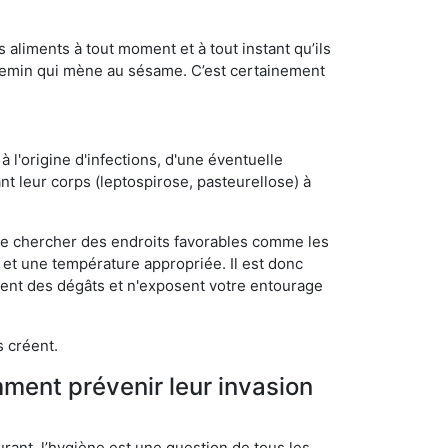
s aliments à tout moment et à tout instant qu’ils
chemin qui mène au sésame. C’est certainement
 l'origine d'infections, d'une éventuelle
t leur corps (leptospirose, pasteurellose) à
 de chercher des endroits favorables comme les
é et une température appropriée. Il est donc
ssent des dégâts et n'exposent votre entourage
s créent.
mment prévenir leur invasion
rant, l’hygiène est une question de tous les