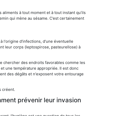
s aliments à tout moment et à tout instant qu’ils
chemin qui mène au sésame. C’est certainement
 l'origine d'infections, d'une éventuelle
t leur corps (leptospirose, pasteurellose) à
 de chercher des endroits favorables comme les
é et une température appropriée. Il est donc
ssent des dégâts et n'exposent votre entourage
s créent.
mment prévenir leur invasion
rant, l’hygiène est une question de tous les