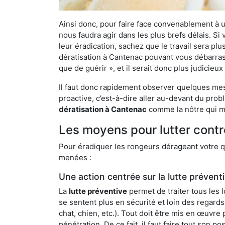
Ainsi donc, pour faire face convenablement à une
nous faudra agir dans les plus brefs délais. S
leur éradication, sachez que le travail sera p
dératisation à Cantenac pouvant vous débarrasse
que de guérir », et il serait donc plus judicie
Il faut donc rapidement observer quelques mesu
proactive, c’est-à-dire aller au-devant du pro
dératisation à Cantenac
comme la nôtre qui me
Les moyens pour lutter contr
Pour éradiquer les rongeurs dérageant votre qu
menées :
Une action centrée sur la lutte prévent
La
lutte préventive
permet de traiter tous les 
se sentent plus en sécurité et loin des regards
chat, chien, etc.). Tout doit être mis en œuvr
pénétration. De ce fait, il faut faire tout son 