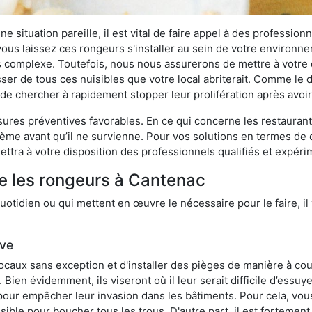
 situation pareille, il est vital de faire appel à des professionn
i vous laissez ces rongeurs s'installer au sein de votre environ
lus complexe. Toutefois, nous nous assurerons de mettre à votre
r de tous ces nuisibles que votre local abriterait. Comme le dit
ux de chercher à rapidement stopper leur prolifération après avo
res préventives favorables. En ce qui concerne les restaurants,
blème avant qu’il ne survienne. Pour vos solutions en termes de 
ttra à votre disposition des professionnels qualifiés et expér
e les rongeurs à Cantenac
otidien ou qui mettent en œuvre le nécessaire pour le faire, il 
ive
locaux sans exception et d'installer des pièges de manière à cou
. Bien évidemment, ils viseront où il leur serait difficile d’es
e pour empêcher leur invasion dans les bâtiments. Pour cela, v
possible pour boucher tous les trous. D'autre part, il est fortem