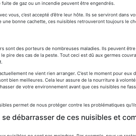
 fuite de gaz ou un incendie peuvent être engendrés.
vec vous, c’est accepté d’être leur hôte. Ils se serviront dans vo
e une bonne cachette, ces nuisibles retrouveront toujours le 
eurs sont des porteurs de nombreuses maladies. Ils peuvent être à
le pire des cas de la peste. Tout ceci est dû aux germes couvran
t.
 actuellement ne vient rien arranger. C’est le moment pour eux
ont bien meilleures. Cela leur assure de la nourriture à volont
s chasser de votre environnement avant que ces nuisibles ne fa
isibles permet de nous protéger contre les problématiques qu'il
e se débarrasser de ces nuisibles et co
aux nuisibles ne sont pas moindres. Par exemple, pour un restau