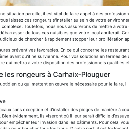
 situation pareille, il est vital de faire appel à des professionn
i vous laissez ces rongeurs s'installer au sein de votre environ
lus complexe. Toutefois, nous nous assurerons de mettre à votre
barrasser de tous ces nuisibles que votre local abriterait. Comm
s judicieux de chercher à rapidement stopper leur prolifération 
res préventives favorables. En ce qui concerne les restaurants,
blème avant qu’il ne survienne. Pour vos solutions en termes de 
e qui mettra à votre disposition des professionnels qualifiés 
e les rongeurs à Carhaix-Plouguer
otidien ou qui mettent en œuvre le nécessaire pour le faire, il 
ive
locaux sans exception et d'installer des pièges de manière à cou
. Bien évidemment, ils viseront où il leur serait difficile d’es
e pour empêcher leur invasion dans les bâtiments. Pour cela, v
possible pour boucher tous les trous. D'autre part, il est fortem