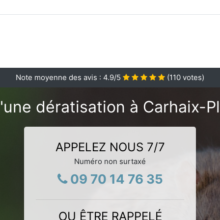
Note moyenne des avis :
4.9
/5
(
110
votes)
'une dératisation à Carhaix-P
APPELEZ NOUS 7/7
Numéro non surtaxé
09 70 14 76 35
OU ÊTRE RAPPELÉ