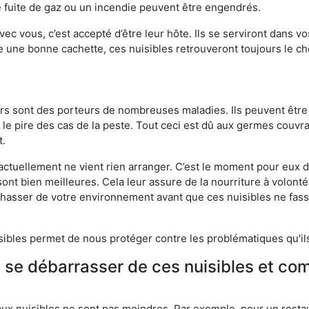
 fuite de gaz ou un incendie peuvent être engendrés.
vec vous, c’est accepté d’être leur hôte. Ils se serviront dans vo
e une bonne cachette, ces nuisibles retrouveront toujours le 
eurs sont des porteurs de nombreuses maladies. Ils peuvent être à
le pire des cas de la peste. Tout ceci est dû aux germes couvran
t.
 actuellement ne vient rien arranger. C’est le moment pour eux
ont bien meilleures. Cela leur assure de la nourriture à volont
s chasser de votre environnement avant que ces nuisibles ne fa
isibles permet de nous protéger contre les problématiques qu'il
e se débarrasser de ces nuisibles et co
aux nuisibles ne sont pas moindres. Par exemple, pour un restau