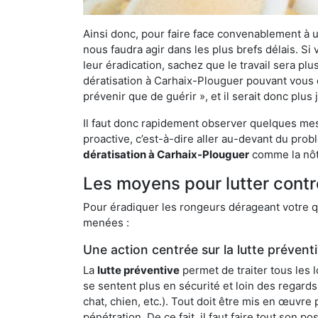
Ainsi donc, pour faire face convenablement à une
nous faudra agir dans les plus brefs délais. S
leur éradication, sachez que le travail sera p
dératisation à Carhaix-Plouguer pouvant vous dé
prévenir que de guérir », et il serait donc plu
Il faut donc rapidement observer quelques mesu
proactive, c’est-à-dire aller au-devant du pro
dératisation à Carhaix-Plouguer
comme la nôtr
Les moyens pour lutter contr
Pour éradiquer les rongeurs dérageant votre qu
menées :
Une action centrée sur la lutte prévent
La
lutte préventive
permet de traiter tous les 
se sentent plus en sécurité et loin des regards
chat, chien, etc.). Tout doit être mis en œuvr
pénétration. De ce fait, il faut faire tout son 