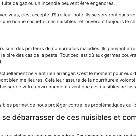
 fuite de gaz ou un incendie peuvent être engendrés.
vec vous, c’est accepté d’être leur hôte. Ils se serviront dans vo
e une bonne cachette, ces nuisibles retrouveront toujours le 
eurs sont des porteurs de nombreuses maladies. Ils peuvent être à
le pire des cas de la peste. Tout ceci est dû aux germes couvran
t.
 actuellement ne vient rien arranger. C’est le moment pour eux
ont bien meilleures. Cela leur assure de la nourriture à volont
s chasser de votre environnement avant que ces nuisibles ne fa
isibles permet de nous protéger contre les problématiques qu'il
e se débarrasser de ces nuisibles et co
aux nuisibles ne sont pas moindres. Par exemple, pour un restau