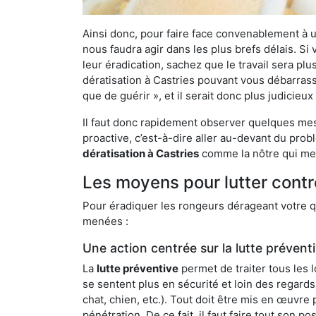
Ainsi donc, pour faire face convenablement à une
nous faudra agir dans les plus brefs délais. S
leur éradication, sachez que le travail sera p
dératisation à Castries pouvant vous débarrasse
que de guérir », et il serait donc plus judicie
Il faut donc rapidement observer quelques mesu
proactive, c’est-à-dire aller au-devant du pro
dératisation à Castries
comme la nôtre qui met
Les moyens pour lutter contr
Pour éradiquer les rongeurs dérageant votre qu
menées :
Une action centrée sur la lutte prévent
La
lutte préventive
permet de traiter tous les 
se sentent plus en sécurité et loin des regards
chat, chien, etc.). Tout doit être mis en œuvr
pénétration. De ce fait, il faut faire tout son 