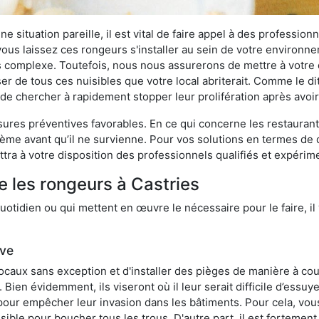
 situation pareille, il est vital de faire appel à des professionn
i vous laissez ces rongeurs s'installer au sein de votre environ
lus complexe. Toutefois, nous nous assurerons de mettre à votre
r de tous ces nuisibles que votre local abriterait. Comme le dit 
ux de chercher à rapidement stopper leur prolifération après avo
res préventives favorables. En ce qui concerne les restaurants,
blème avant qu’il ne survienne. Pour vos solutions en termes de 
tra à votre disposition des professionnels qualifiés et expéri
e les rongeurs à Castries
otidien ou qui mettent en œuvre le nécessaire pour le faire, il 
ive
locaux sans exception et d'installer des pièges de manière à cou
. Bien évidemment, ils viseront où il leur serait difficile d’es
e pour empêcher leur invasion dans les bâtiments. Pour cela, v
possible pour boucher tous les trous. D'autre part, il est fortem