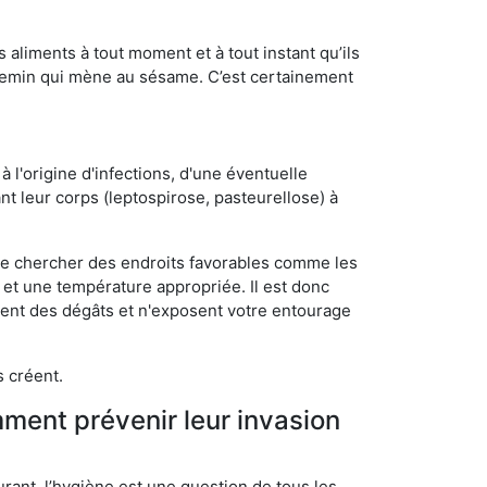
s aliments à tout moment et à tout instant qu’ils
chemin qui mène au sésame. C’est certainement
 l'origine d'infections, d'une éventuelle
t leur corps (leptospirose, pasteurellose) à
 de chercher des endroits favorables comme les
é et une température appropriée. Il est donc
ssent des dégâts et n'exposent votre entourage
s créent.
mment prévenir leur invasion
rant, l’hygiène est une question de tous les