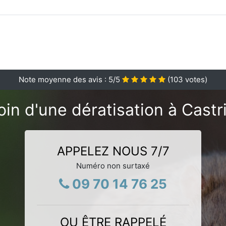
Note moyenne des avis :
5
/5
(
103
votes)
in d'une dératisation à Castr
APPELEZ NOUS 7/7
Numéro non surtaxé
09 70 14 76 25
OU ÊTRE RAPPELÉ