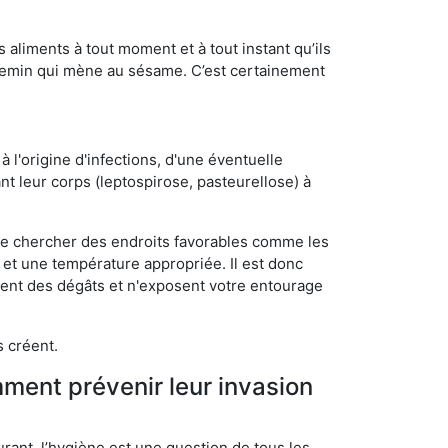
s aliments à tout moment et à tout instant qu’ils
chemin qui mène au sésame. C’est certainement
 l'origine d'infections, d'une éventuelle
t leur corps (leptospirose, pasteurellose) à
 de chercher des endroits favorables comme les
é et une température appropriée. Il est donc
ssent des dégâts et n'exposent votre entourage
s créent.
mment prévenir leur invasion
rant, l’hygiène est une question de tous les