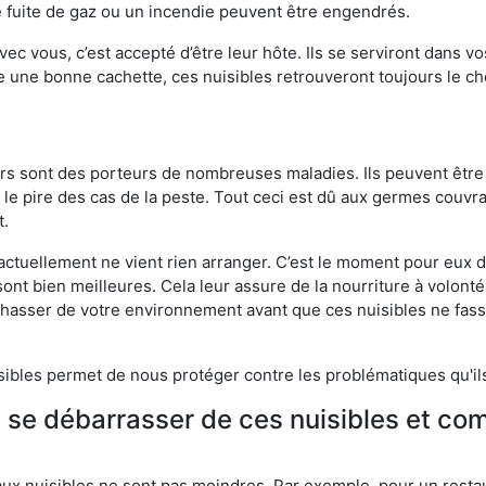
 fuite de gaz ou un incendie peuvent être engendrés.
vec vous, c’est accepté d’être leur hôte. Ils se serviront dans vo
e une bonne cachette, ces nuisibles retrouveront toujours le 
eurs sont des porteurs de nombreuses maladies. Ils peuvent être à
le pire des cas de la peste. Tout ceci est dû aux germes couvran
t.
 actuellement ne vient rien arranger. C’est le moment pour eux
ont bien meilleures. Cela leur assure de la nourriture à volont
s chasser de votre environnement avant que ces nuisibles ne fa
isibles permet de nous protéger contre les problématiques qu'il
e se débarrasser de ces nuisibles et co
aux nuisibles ne sont pas moindres. Par exemple, pour un restau