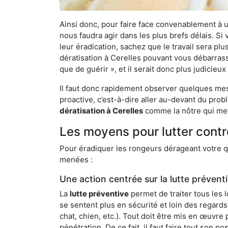
Ainsi donc, pour faire face convenablement à une
nous faudra agir dans les plus brefs délais. S
leur éradication, sachez que le travail sera p
dératisation à Cerelles pouvant vous débarrasse
que de guérir », et il serait donc plus judicie
Il faut donc rapidement observer quelques mesu
proactive, c’est-à-dire aller au-devant du pro
dératisation à Cerelles
comme la nôtre qui mett
Les moyens pour lutter contr
Pour éradiquer les rongeurs dérageant votre qu
menées :
Une action centrée sur la lutte prévent
La
lutte préventive
permet de traiter tous les 
se sentent plus en sécurité et loin des regards
chat, chien, etc.). Tout doit être mis en œuvr
pénétration. De ce fait, il faut faire tout son 