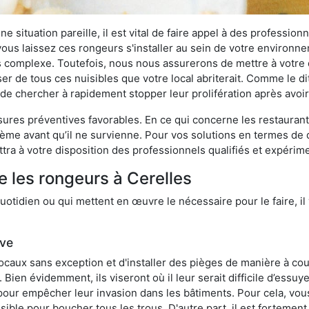
 situation pareille, il est vital de faire appel à des professionn
i vous laissez ces rongeurs s'installer au sein de votre environ
lus complexe. Toutefois, nous nous assurerons de mettre à votre
r de tous ces nuisibles que votre local abriterait. Comme le dit 
ux de chercher à rapidement stopper leur prolifération après avo
res préventives favorables. En ce qui concerne les restaurants,
blème avant qu’il ne survienne. Pour vos solutions en termes de 
ra à votre disposition des professionnels qualifiés et expérim
e les rongeurs à Cerelles
otidien ou qui mettent en œuvre le nécessaire pour le faire, il 
ive
locaux sans exception et d'installer des pièges de manière à cou
. Bien évidemment, ils viseront où il leur serait difficile d’es
e pour empêcher leur invasion dans les bâtiments. Pour cela, v
possible pour boucher tous les trous. D'autre part, il est fortem