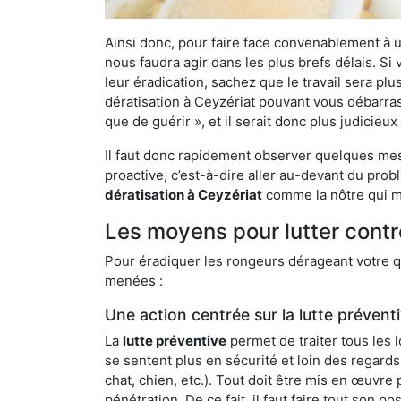
Ainsi donc, pour faire face convenablement à une
nous faudra agir dans les plus brefs délais. S
leur éradication, sachez que le travail sera p
dératisation à Ceyzériat pouvant vous débarrass
que de guérir », et il serait donc plus judicie
Il faut donc rapidement observer quelques mesu
proactive, c’est-à-dire aller au-devant du pro
dératisation à Ceyzériat
comme la nôtre qui me
Les moyens pour lutter contr
Pour éradiquer les rongeurs dérageant votre qu
menées :
Une action centrée sur la lutte prévent
La
lutte préventive
permet de traiter tous les 
se sentent plus en sécurité et loin des regards
chat, chien, etc.). Tout doit être mis en œuvr
pénétration. De ce fait, il faut faire tout son 