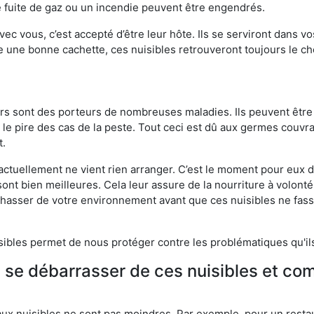
 fuite de gaz ou un incendie peuvent être engendrés.
vec vous, c’est accepté d’être leur hôte. Ils se serviront dans vo
e une bonne cachette, ces nuisibles retrouveront toujours le 
eurs sont des porteurs de nombreuses maladies. Ils peuvent être à
le pire des cas de la peste. Tout ceci est dû aux germes couvran
t.
 actuellement ne vient rien arranger. C’est le moment pour eux
ont bien meilleures. Cela leur assure de la nourriture à volont
s chasser de votre environnement avant que ces nuisibles ne fa
isibles permet de nous protéger contre les problématiques qu'il
e se débarrasser de ces nuisibles et co
aux nuisibles ne sont pas moindres. Par exemple, pour un restau