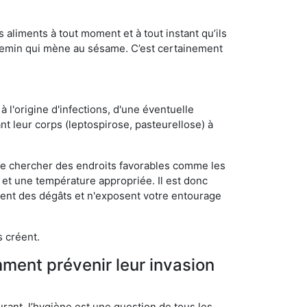
s aliments à tout moment et à tout instant qu’ils
chemin qui mène au sésame. C’est certainement
 l'origine d'infections, d'une éventuelle
t leur corps (leptospirose, pasteurellose) à
 de chercher des endroits favorables comme les
é et une température appropriée. Il est donc
ssent des dégâts et n'exposent votre entourage
s créent.
mment prévenir leur invasion
rant, l’hygiène est une question de tous les