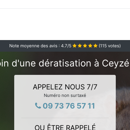
Note moyenne des avis :
4.7
/5
(
115
votes)
in d'une dératisation à Ceyzér
APPELEZ NOUS 7/7
Numéro non surtaxé
09 73 76 57 11
OU ÊTRE RAPPELÉ