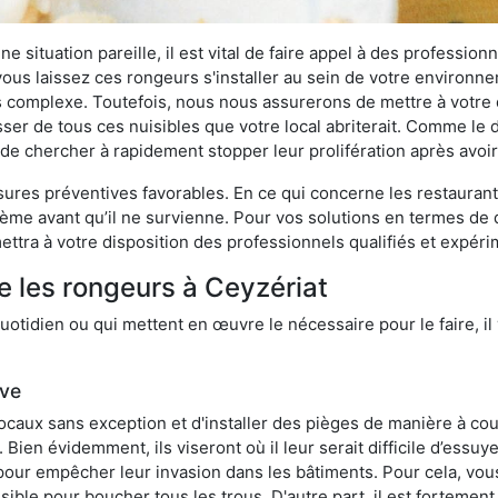
 situation pareille, il est vital de faire appel à des professionn
i vous laissez ces rongeurs s'installer au sein de votre environ
lus complexe. Toutefois, nous nous assurerons de mettre à votre
er de tous ces nuisibles que votre local abriterait. Comme le di
ux de chercher à rapidement stopper leur prolifération après avo
res préventives favorables. En ce qui concerne les restaurants,
blème avant qu’il ne survienne. Pour vos solutions en termes de 
ttra à votre disposition des professionnels qualifiés et expér
e les rongeurs à Ceyzériat
otidien ou qui mettent en œuvre le nécessaire pour le faire, il 
ive
locaux sans exception et d'installer des pièges de manière à cou
. Bien évidemment, ils viseront où il leur serait difficile d’es
e pour empêcher leur invasion dans les bâtiments. Pour cela, v
possible pour boucher tous les trous. D'autre part, il est fortem