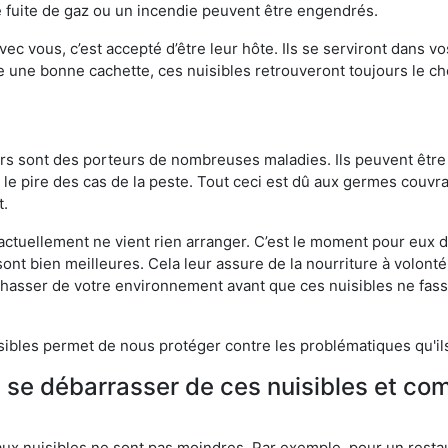
 fuite de gaz ou un incendie peuvent être engendrés.
vec vous, c’est accepté d’être leur hôte. Ils se serviront dans vo
e une bonne cachette, ces nuisibles retrouveront toujours le 
eurs sont des porteurs de nombreuses maladies. Ils peuvent être à
le pire des cas de la peste. Tout ceci est dû aux germes couvran
t.
 actuellement ne vient rien arranger. C’est le moment pour eux
ont bien meilleures. Cela leur assure de la nourriture à volont
s chasser de votre environnement avant que ces nuisibles ne fa
isibles permet de nous protéger contre les problématiques qu'il
e se débarrasser de ces nuisibles et co
aux nuisibles ne sont pas moindres. Par exemple, pour un restau