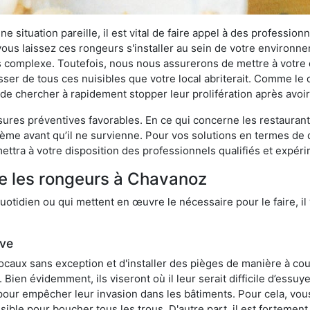
 situation pareille, il est vital de faire appel à des professionn
i vous laissez ces rongeurs s'installer au sein de votre environ
lus complexe. Toutefois, nous nous assurerons de mettre à votre
r de tous ces nuisibles que votre local abriterait. Comme le di
ux de chercher à rapidement stopper leur prolifération après avo
res préventives favorables. En ce qui concerne les restaurants,
blème avant qu’il ne survienne. Pour vos solutions en termes de 
ttra à votre disposition des professionnels qualifiés et expér
re les rongeurs à Chavanoz
otidien ou qui mettent en œuvre le nécessaire pour le faire, il 
ive
locaux sans exception et d'installer des pièges de manière à cou
. Bien évidemment, ils viseront où il leur serait difficile d’es
e pour empêcher leur invasion dans les bâtiments. Pour cela, v
possible pour boucher tous les trous. D'autre part, il est fortem