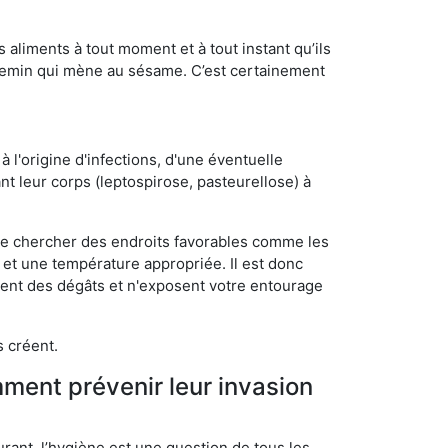
s aliments à tout moment et à tout instant qu’ils
chemin qui mène au sésame. C’est certainement
 l'origine d'infections, d'une éventuelle
t leur corps (leptospirose, pasteurellose) à
 de chercher des endroits favorables comme les
é et une température appropriée. Il est donc
ssent des dégâts et n'exposent votre entourage
s créent.
mment prévenir leur invasion
rant, l’hygiène est une question de tous les