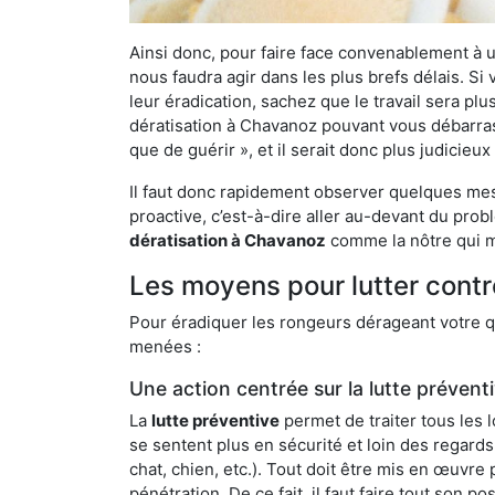
Ainsi donc, pour faire face convenablement à une
nous faudra agir dans les plus brefs délais. S
leur éradication, sachez que le travail sera p
dératisation à Chavanoz pouvant vous débarrasse
que de guérir », et il serait donc plus judicie
Il faut donc rapidement observer quelques mesu
proactive, c’est-à-dire aller au-devant du pro
dératisation à Chavanoz
comme la nôtre qui me
Les moyens pour lutter cont
Pour éradiquer les rongeurs dérageant votre qu
menées :
Une action centrée sur la lutte prévent
La
lutte préventive
permet de traiter tous les 
se sentent plus en sécurité et loin des regards
chat, chien, etc.). Tout doit être mis en œuvr
pénétration. De ce fait, il faut faire tout son 