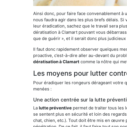
Ainsi donc, pour faire face convenablement à une
nous faudra agir dans les plus brefs délais. S
leur éradication, sachez que le travail sera p
dératisation à Clamart pouvant vous débarrasser
que de guérir », et il serait donc plus judicie
Il faut donc rapidement observer quelques mesu
proactive, c’est-à-dire aller au-devant du pro
dératisation à Clamart
comme la nôtre qui mett
Les moyens pour lutter contr
Pour éradiquer les rongeurs dérageant votre qu
menées :
Une action centrée sur la lutte prévent
La
lutte préventive
permet de traiter tous les 
se sentent plus en sécurité et loin des regards
chat, chien, etc.). Tout doit être mis en œuvr
pénétration. De ce fait, il faut faire tout son 