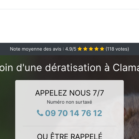
Note moyenne des avis :
4.9
/5
(
118
votes)
oin d'une dératisation à Clama
APPELEZ NOUS 7/7
Numéro non surtaxé
09 70 14 76 12
OU ÊTRE RAPPELÉ