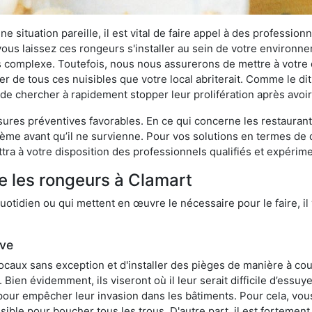
 situation pareille, il est vital de faire appel à des professionn
i vous laissez ces rongeurs s'installer au sein de votre environ
lus complexe. Toutefois, nous nous assurerons de mettre à votre
 de tous ces nuisibles que votre local abriterait. Comme le dit 
ux de chercher à rapidement stopper leur prolifération après avo
res préventives favorables. En ce qui concerne les restaurants,
blème avant qu’il ne survienne. Pour vos solutions en termes de 
ra à votre disposition des professionnels qualifiés et expérim
e les rongeurs à Clamart
otidien ou qui mettent en œuvre le nécessaire pour le faire, il 
ive
locaux sans exception et d'installer des pièges de manière à cou
. Bien évidemment, ils viseront où il leur serait difficile d’es
e pour empêcher leur invasion dans les bâtiments. Pour cela, v
possible pour boucher tous les trous. D'autre part, il est fortem