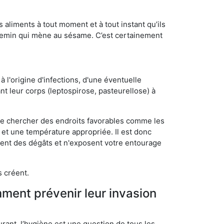
s aliments à tout moment et à tout instant qu’ils
chemin qui mène au sésame. C’est certainement
 l'origine d'infections, d'une éventuelle
t leur corps (leptospirose, pasteurellose) à
 de chercher des endroits favorables comme les
é et une température appropriée. Il est donc
ssent des dégâts et n'exposent votre entourage
s créent.
mment prévenir leur invasion
rant, l’hygiène est une question de tous les