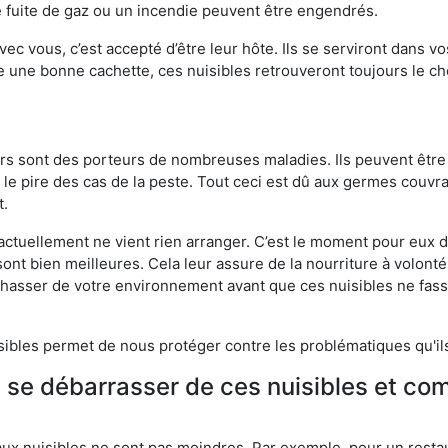
 fuite de gaz ou un incendie peuvent être engendrés.
vec vous, c’est accepté d’être leur hôte. Ils se serviront dans vo
e une bonne cachette, ces nuisibles retrouveront toujours le 
eurs sont des porteurs de nombreuses maladies. Ils peuvent être à
le pire des cas de la peste. Tout ceci est dû aux germes couvran
t.
 actuellement ne vient rien arranger. C’est le moment pour eux
ont bien meilleures. Cela leur assure de la nourriture à volont
s chasser de votre environnement avant que ces nuisibles ne fa
isibles permet de nous protéger contre les problématiques qu'il
e se débarrasser de ces nuisibles et co
aux nuisibles ne sont pas moindres. Par exemple, pour un restau