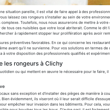
 situation pareille, il est vital de faire appel à des professionn
i vous laissez ces rongeurs s'installer au sein de votre environ
lus complexe. Toutefois, nous nous assurerons de mettre à votre
de tous ces nuisibles que votre local abriterait. Comme le dit l
e chercher à rapidement stopper leur prolifération après avoir r
res préventives favorables. En ce qui concerne les restaurants,
blème avant qu’il ne survienne. Pour vos solutions en termes de 
 à votre disposition des professionnels qualifiés et expérimen
e les rongeurs à Clichy
otidien ou qui mettent en œuvre le nécessaire pour le faire, il 
ive
locaux sans exception et d'installer des pièges de manière à cou
. Bien évidemment, ils viseront où il leur serait difficile d’es
e pour empêcher leur invasion dans les bâtiments. Pour cela, v
possible pour boucher tous les trous. D'autre part, il est fortem