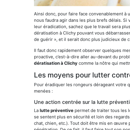
Ainsi donc, pour faire face convenablement à une
nous faudra agir dans les plus brefs délais. S
leur éradication, sachez que le travail sera p
dératisation à Clichy pouvant vous débarrasser 
de guérir », et il serait donc plus judicieux d
Il faut donc rapidement observer quelques mesu
proactive, c’est-à-dire aller au-devant du pro
dératisation à Clichy
comme la nôtre qui mettra
Les moyens pour lutter contr
Pour éradiquer les rongeurs dérageant votre qu
menées :
Une action centrée sur la lutte prévent
La
lutte préventive
permet de traiter tous les 
se sentent plus en sécurité et loin des regards
chat, chien, etc.). Tout doit être mis en œuvr
pénétration. De ce fait, il faut faire tout son 