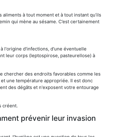
s aliments à tout moment et à tout instant qu’ils
chemin qui mène au sésame. C’est certainement
 l'origine d'infections, d'une éventuelle
t leur corps (leptospirose, pasteurellose) à
 de chercher des endroits favorables comme les
é et une température appropriée. Il est donc
ssent des dégâts et n'exposent votre entourage
s créent.
mment prévenir leur invasion
rant, l’hygiène est une question de tous les