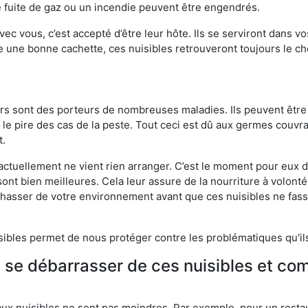
 fuite de gaz ou un incendie peuvent être engendrés.
vec vous, c’est accepté d’être leur hôte. Ils se serviront dans vo
e une bonne cachette, ces nuisibles retrouveront toujours le 
eurs sont des porteurs de nombreuses maladies. Ils peuvent être à
le pire des cas de la peste. Tout ceci est dû aux germes couvran
t.
 actuellement ne vient rien arranger. C’est le moment pour eux
ont bien meilleures. Cela leur assure de la nourriture à volont
s chasser de votre environnement avant que ces nuisibles ne fa
isibles permet de nous protéger contre les problématiques qu'il
e se débarrasser de ces nuisibles et co
aux nuisibles ne sont pas moindres. Par exemple, pour un restau