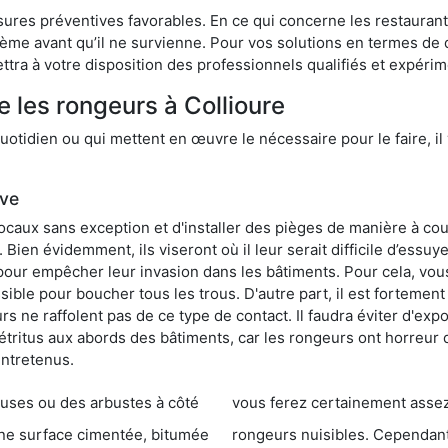
res préventives favorables. En ce qui concerne les restaurants,
blème avant qu’il ne survienne. Pour vos solutions en termes de 
tra à votre disposition des professionnels qualifiés et expéri
 les rongeurs à Collioure
otidien ou qui mettent en œuvre le nécessaire pour le faire, il 
ive
locaux sans exception et d'installer des pièges de manière à cou
. Bien évidemment, ils viseront où il leur serait difficile d’es
e pour empêcher leur invasion dans les bâtiments. Pour cela, v
possible pour boucher tous les trous. D'autre part, il est fortem
 ne raffolent pas de ce type de contact. Il faudra éviter d'expo
étritus aux abords des bâtiments, car les rongeurs ont horreur
entretenus.
es ou des arbustes à côté
vous ferez certainement assez de dégât
entée, bitumée
rongeurs nuisibles. Cependant, qui dit produit tox