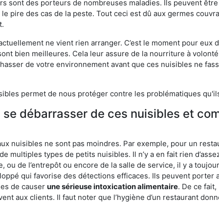
eurs sont des porteurs de nombreuses maladies. Ils peuvent être à
le pire des cas de la peste. Tout ceci est dû aux germes couvran
t.
 actuellement ne vient rien arranger. C’est le moment pour eux
ont bien meilleures. Cela leur assure de la nourriture à volont
s chasser de votre environnement avant que ces nuisibles ne fa
isibles permet de nous protéger contre les problématiques qu'il
e se débarrasser de ces nuisibles et co
aux nuisibles ne sont pas moindres. Par exemple, pour un restau
de multiples types de petits nuisibles. Il n’y a en fait rien d’ass
, ou de l’entrepôt ou encore de la salle de service, il y a toujou
eloppé qui favorise des détections efficaces. Ils peuvent porter 
les de causer
une sérieuse intoxication alimentaire
. De ce fait
rvent aux clients. Il faut noter que l’hygiène d’un restaurant d