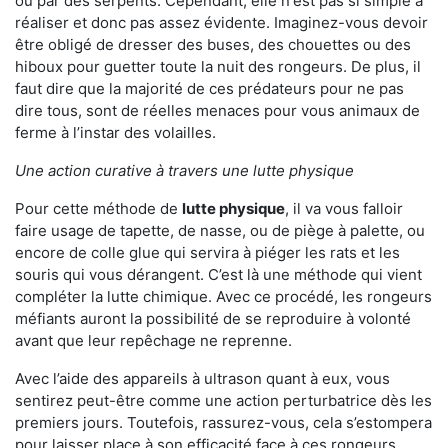
ou par des serpents. Cependant, elle n'est pas si simple à
réaliser et donc pas assez évidente. Imaginez-vous devoir
être obligé de dresser des buses, des chouettes ou des
hiboux pour guetter toute la nuit des rongeurs. De plus, il
faut dire que la majorité de ces prédateurs pour ne pas
dire tous, sont de réelles menaces pour vous animaux de
ferme à l’instar des volailles.
Une action curative à travers une lutte physique
Pour cette méthode de
lutte physique
, il va vous falloir
faire usage de tapette, de nasse, ou de piège à palette, ou
encore de colle glue qui servira à piéger les rats et les
souris qui vous dérangent. C’est là une méthode qui vient
compléter la lutte chimique. Avec ce procédé, les rongeurs
méfiants auront la possibilité de se reproduire à volonté
avant que leur repêchage ne reprenne.
Avec l’aide des appareils à ultrason quant à eux, vous
sentirez peut-être comme une action perturbatrice dès les
premiers jours. Toutefois, rassurez-vous, cela s’estompera
pour laisser place à son efficacité face à ces rongeurs.