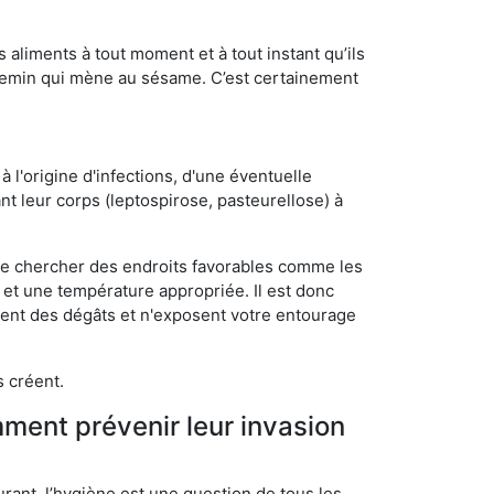
s aliments à tout moment et à tout instant qu’ils
chemin qui mène au sésame. C’est certainement
 l'origine d'infections, d'une éventuelle
t leur corps (leptospirose, pasteurellose) à
 de chercher des endroits favorables comme les
é et une température appropriée. Il est donc
ssent des dégâts et n'exposent votre entourage
s créent.
mment prévenir leur invasion
rant, l’hygiène est une question de tous les