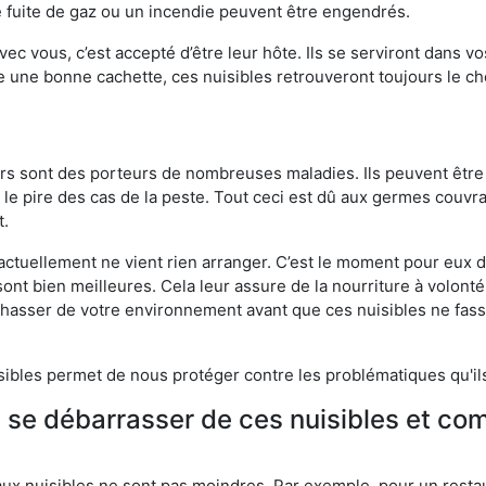
 fuite de gaz ou un incendie peuvent être engendrés.
vec vous, c’est accepté d’être leur hôte. Ils se serviront dans vo
e une bonne cachette, ces nuisibles retrouveront toujours le 
eurs sont des porteurs de nombreuses maladies. Ils peuvent être à
le pire des cas de la peste. Tout ceci est dû aux germes couvran
t.
 actuellement ne vient rien arranger. C’est le moment pour eux
ont bien meilleures. Cela leur assure de la nourriture à volont
s chasser de votre environnement avant que ces nuisibles ne fa
isibles permet de nous protéger contre les problématiques qu'il
e se débarrasser de ces nuisibles et co
aux nuisibles ne sont pas moindres. Par exemple, pour un restau