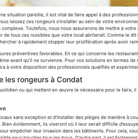
 situation pareille, il est vital de faire appel à des professionn
i vous laissez ces rongeurs s'installer au sein de votre environ
lus complexe. Toutefois, nous nous assurerons de mettre à votre
de tous ces nuisibles que votre local abriterait. Comme le dit l
e chercher à rapidement stopper leur prolifération après avoir r
res préventives favorables. En ce qui concerne les restaurants,
blème avant qu’il ne survienne. Pour vos solutions en termes de 
ra à votre disposition des professionnels qualifiés et expérim
e les rongeurs à Condat
otidien ou qui mettent en œuvre le nécessaire pour le faire, il 
ive
locaux sans exception et d'installer des pièges de manière à cou
. Bien évidemment, ils viseront où il leur serait difficile d’es
e pour empêcher leur invasion dans les bâtiments. Pour cela, v
possible pour boucher tous les trous. D'autre part, il est fortem