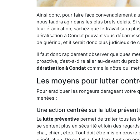
Ainsi donc, pour faire face convenablement à une
nous faudra agir dans les plus brefs délais. S
leur éradication, sachez que le travail sera p
dératisation à Condat pouvant vous débarrasser 
de guérir », et il serait donc plus judicieux d
Il faut donc rapidement observer quelques mesu
proactive, c’est-à-dire aller au-devant du pro
dératisation à Condat
comme la nôtre qui mett
Les moyens pour lutter contr
Pour éradiquer les rongeurs dérageant votre qu
menées :
Une action centrée sur la lutte prévent
La
lutte préventive
permet de traiter tous les 
se sentent plus en sécurité et loin des regards
chat, chien, etc.). Tout doit être mis en œuvr
pénétration. De ce fait, il faut faire tout son 