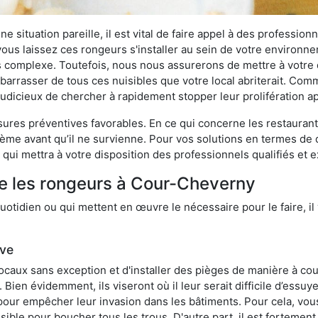
 situation pareille, il est vital de faire appel à des professionn
i vous laissez ces rongeurs s'installer au sein de votre environ
lus complexe. Toutefois, nous nous assurerons de mettre à votre
rrasser de tous ces nuisibles que votre local abriterait. Comme 
s judicieux de chercher à rapidement stopper leur prolifération 
res préventives favorables. En ce qui concerne les restaurants,
blème avant qu’il ne survienne. Pour vos solutions en termes de 
qui mettra à votre disposition des professionnels qualifiés et
re les rongeurs à Cour-Cheverny
otidien ou qui mettent en œuvre le nécessaire pour le faire, il 
ive
locaux sans exception et d'installer des pièges de manière à cou
. Bien évidemment, ils viseront où il leur serait difficile d’es
e pour empêcher leur invasion dans les bâtiments. Pour cela, v
possible pour boucher tous les trous. D'autre part, il est fortem