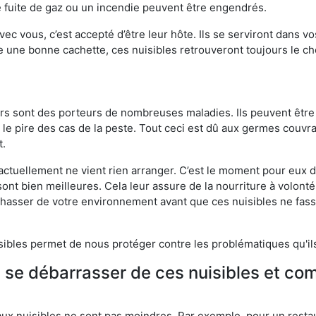
 fuite de gaz ou un incendie peuvent être engendrés.
vec vous, c’est accepté d’être leur hôte. Ils se serviront dans vo
e une bonne cachette, ces nuisibles retrouveront toujours le 
eurs sont des porteurs de nombreuses maladies. Ils peuvent être à
le pire des cas de la peste. Tout ceci est dû aux germes couvran
t.
 actuellement ne vient rien arranger. C’est le moment pour eux
ont bien meilleures. Cela leur assure de la nourriture à volont
s chasser de votre environnement avant que ces nuisibles ne fa
isibles permet de nous protéger contre les problématiques qu'il
e se débarrasser de ces nuisibles et co
aux nuisibles ne sont pas moindres. Par exemple, pour un restau