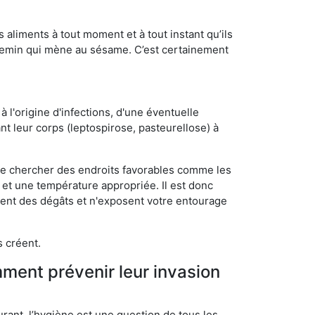
s aliments à tout moment et à tout instant qu’ils
chemin qui mène au sésame. C’est certainement
 l'origine d'infections, d'une éventuelle
t leur corps (leptospirose, pasteurellose) à
 de chercher des endroits favorables comme les
é et une température appropriée. Il est donc
ssent des dégâts et n'exposent votre entourage
s créent.
mment prévenir leur invasion
rant, l’hygiène est une question de tous les