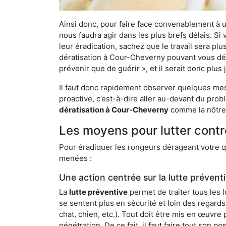
Ainsi donc, pour faire face convenablement à une
nous faudra agir dans les plus brefs délais. S
leur éradication, sachez que le travail sera p
dératisation à Cour-Cheverny pouvant vous déba
prévenir que de guérir », et il serait donc plu
Il faut donc rapidement observer quelques mesu
proactive, c’est-à-dire aller au-devant du pro
dératisation à Cour-Cheverny
comme la nôtre 
Les moyens pour lutter cont
Pour éradiquer les rongeurs dérageant votre qu
menées :
Une action centrée sur la lutte prévent
La
lutte préventive
permet de traiter tous les 
se sentent plus en sécurité et loin des regards
chat, chien, etc.). Tout doit être mis en œuvr
pénétration. De ce fait, il faut faire tout son 