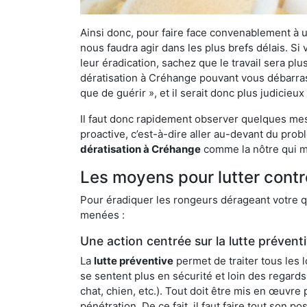
Ainsi donc, pour faire face convenablement à une
nous faudra agir dans les plus brefs délais. S
leur éradication, sachez que le travail sera p
dératisation à Créhange pouvant vous débarrasse
que de guérir », et il serait donc plus judicie
Il faut donc rapidement observer quelques mesu
proactive, c’est-à-dire aller au-devant du pro
dératisation à Créhange
comme la nôtre qui me
Les moyens pour lutter cont
Pour éradiquer les rongeurs dérageant votre qu
menées :
Une action centrée sur la lutte prévent
La
lutte préventive
permet de traiter tous les 
se sentent plus en sécurité et loin des regards
chat, chien, etc.). Tout doit être mis en œuvr
pénétration. De ce fait, il faut faire tout son 