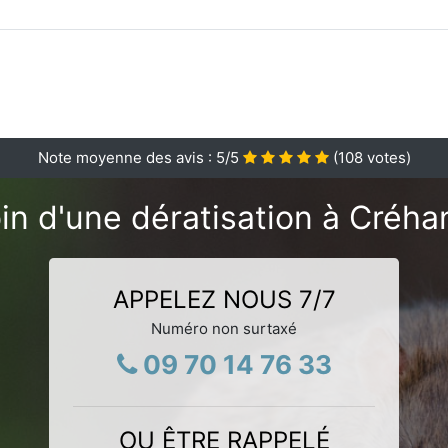
Note moyenne des avis :
5
/5
(
108
votes)
in d'une dératisation à Créha
APPELEZ NOUS 7/7
Numéro non surtaxé
09 70 14 76 33
OU ÊTRE RAPPELÉ