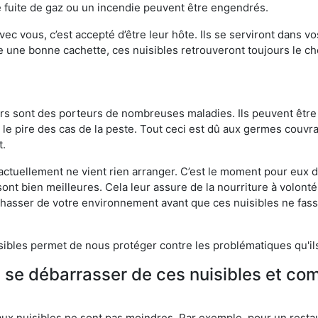
 fuite de gaz ou un incendie peuvent être engendrés.
vec vous, c’est accepté d’être leur hôte. Ils se serviront dans vo
e une bonne cachette, ces nuisibles retrouveront toujours le 
eurs sont des porteurs de nombreuses maladies. Ils peuvent être à
le pire des cas de la peste. Tout ceci est dû aux germes couvran
t.
 actuellement ne vient rien arranger. C’est le moment pour eux
ont bien meilleures. Cela leur assure de la nourriture à volont
s chasser de votre environnement avant que ces nuisibles ne fa
isibles permet de nous protéger contre les problématiques qu'il
e se débarrasser de ces nuisibles et co
aux nuisibles ne sont pas moindres. Par exemple, pour un restau