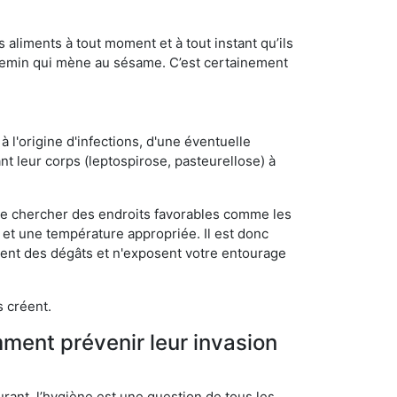
s aliments à tout moment et à tout instant qu’ils
chemin qui mène au sésame. C’est certainement
 l'origine d'infections, d'une éventuelle
t leur corps (leptospirose, pasteurellose) à
 de chercher des endroits favorables comme les
é et une température appropriée. Il est donc
ssent des dégâts et n'exposent votre entourage
s créent.
mment prévenir leur invasion
rant, l’hygiène est une question de tous les