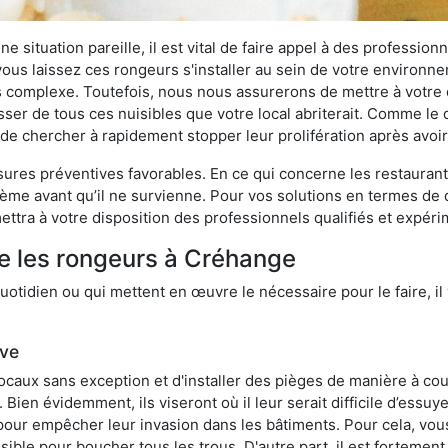
 situation pareille, il est vital de faire appel à des professionn
i vous laissez ces rongeurs s'installer au sein de votre environ
lus complexe. Toutefois, nous nous assurerons de mettre à votre
r de tous ces nuisibles que votre local abriterait. Comme le di
ux de chercher à rapidement stopper leur prolifération après avo
res préventives favorables. En ce qui concerne les restaurants,
blème avant qu’il ne survienne. Pour vos solutions en termes de 
ttra à votre disposition des professionnels qualifiés et expér
re les rongeurs à Créhange
otidien ou qui mettent en œuvre le nécessaire pour le faire, il 
ive
locaux sans exception et d'installer des pièges de manière à cou
. Bien évidemment, ils viseront où il leur serait difficile d’es
e pour empêcher leur invasion dans les bâtiments. Pour cela, v
possible pour boucher tous les trous. D'autre part, il est fortem