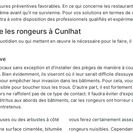
res préventives favorables. En ce qui concerne les restaurants,
blème avant qu’il ne survienne. Pour vos solutions en termes de 
ra à votre disposition des professionnels qualifiés et expérim
e les rongeurs à Cunlhat
otidien ou qui mettent en œuvre le nécessaire pour le faire, il 
ive
locaux sans exception et d'installer des pièges de manière à cou
. Bien évidemment, ils viseront où il leur serait difficile d’es
e pour empêcher leur invasion dans les bâtiments. Pour cela, v
possible pour boucher tous les trous. D'autre part, il est fortem
 ne raffolent pas de ce type de contact. Il faudra éviter d'expo
étritus aux abords des bâtiments, car les rongeurs ont horreur
entretenus.
es ou des arbustes à côté
vous ferez certainement assez de dégât
entée, bitumée
rongeurs nuisibles. Cependant, qui dit produit tox