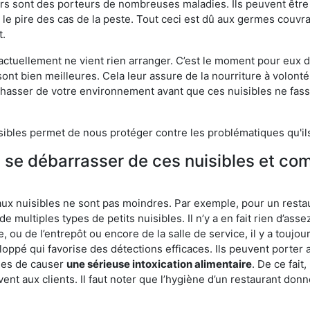
eurs sont des porteurs de nombreuses maladies. Ils peuvent être à
le pire des cas de la peste. Tout ceci est dû aux germes couvran
t.
 actuellement ne vient rien arranger. C’est le moment pour eux
ont bien meilleures. Cela leur assure de la nourriture à volont
s chasser de votre environnement avant que ces nuisibles ne fa
isibles permet de nous protéger contre les problématiques qu'il
e se débarrasser de ces nuisibles et co
aux nuisibles ne sont pas moindres. Par exemple, pour un restau
de multiples types de petits nuisibles. Il n’y a en fait rien d’ass
, ou de l’entrepôt ou encore de la salle de service, il y a toujou
eloppé qui favorise des détections efficaces. Ils peuvent porter 
les de causer
une sérieuse intoxication alimentaire
. De ce fait
rvent aux clients. Il faut noter que l’hygiène d’un restaurant d