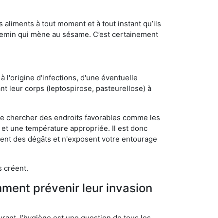
s aliments à tout moment et à tout instant qu’ils
chemin qui mène au sésame. C’est certainement
 l'origine d'infections, d'une éventuelle
t leur corps (leptospirose, pasteurellose) à
 de chercher des endroits favorables comme les
é et une température appropriée. Il est donc
ssent des dégâts et n'exposent votre entourage
s créent.
mment prévenir leur invasion
rant, l’hygiène est une question de tous les