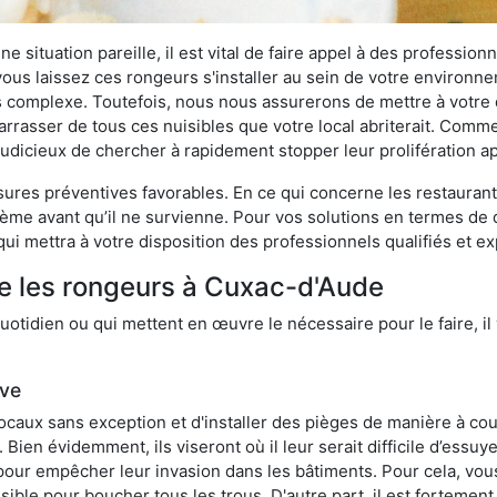
 situation pareille, il est vital de faire appel à des professionn
i vous laissez ces rongeurs s'installer au sein de votre environ
lus complexe. Toutefois, nous nous assurerons de mettre à votre
asser de tous ces nuisibles que votre local abriterait. Comme l
s judicieux de chercher à rapidement stopper leur prolifération 
res préventives favorables. En ce qui concerne les restaurants,
blème avant qu’il ne survienne. Pour vos solutions en termes de 
ui mettra à votre disposition des professionnels qualifiés et 
re les rongeurs à Cuxac-d'Aude
otidien ou qui mettent en œuvre le nécessaire pour le faire, il 
ive
locaux sans exception et d'installer des pièges de manière à cou
. Bien évidemment, ils viseront où il leur serait difficile d’es
e pour empêcher leur invasion dans les bâtiments. Pour cela, v
possible pour boucher tous les trous. D'autre part, il est fortem