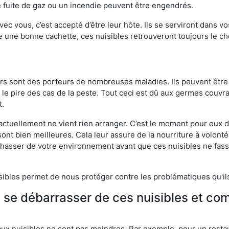
 fuite de gaz ou un incendie peuvent être engendrés.
vec vous, c’est accepté d’être leur hôte. Ils se serviront dans vo
e une bonne cachette, ces nuisibles retrouveront toujours le 
eurs sont des porteurs de nombreuses maladies. Ils peuvent être à
le pire des cas de la peste. Tout ceci est dû aux germes couvran
t.
 actuellement ne vient rien arranger. C’est le moment pour eux
ont bien meilleures. Cela leur assure de la nourriture à volont
s chasser de votre environnement avant que ces nuisibles ne fa
isibles permet de nous protéger contre les problématiques qu'il
e se débarrasser de ces nuisibles et co
aux nuisibles ne sont pas moindres. Par exemple, pour un restau