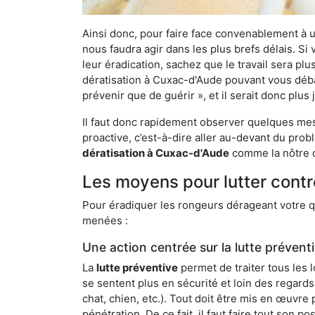
Ainsi donc, pour faire face convenablement à une
nous faudra agir dans les plus brefs délais. S
leur éradication, sachez que le travail sera p
dératisation à Cuxac-d'Aude pouvant vous débarr
prévenir que de guérir », et il serait donc plu
Il faut donc rapidement observer quelques mesu
proactive, c’est-à-dire aller au-devant du pro
dératisation à Cuxac-d'Aude
comme la nôtre q
Les moyens pour lutter cont
Pour éradiquer les rongeurs dérageant votre qu
menées :
Une action centrée sur la lutte prévent
La
lutte préventive
permet de traiter tous les 
se sentent plus en sécurité et loin des regards
chat, chien, etc.). Tout doit être mis en œuvr
pénétration. De ce fait, il faut faire tout son 