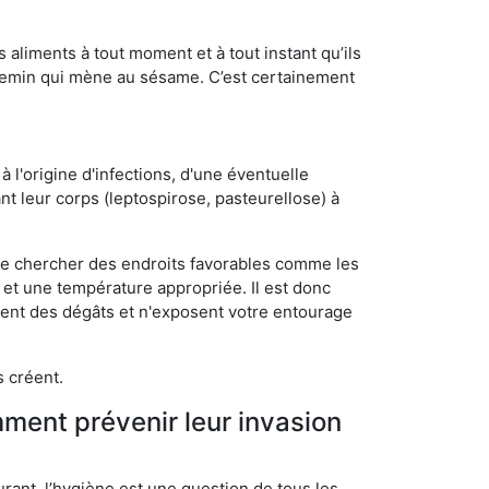
s aliments à tout moment et à tout instant qu’ils
chemin qui mène au sésame. C’est certainement
 l'origine d'infections, d'une éventuelle
t leur corps (leptospirose, pasteurellose) à
 de chercher des endroits favorables comme les
é et une température appropriée. Il est donc
ssent des dégâts et n'exposent votre entourage
s créent.
mment prévenir leur invasion
rant, l’hygiène est une question de tous les