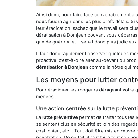
Ainsi donc, pour faire face convenablement à une
nous faudra agir dans les plus brefs délais. S
leur éradication, sachez que le travail sera p
dératisation à Domjean pouvant vous débarrasser
que de guérir », et il serait donc plus judicie
Il faut donc rapidement observer quelques mesu
proactive, c’est-à-dire aller au-devant du pro
dératisation à Domjean
comme la nôtre qui met
Les moyens pour lutter cont
Pour éradiquer les rongeurs dérageant votre qu
menées :
Une action centrée sur la lutte prévent
La
lutte préventive
permet de traiter tous les 
se sentent plus en sécurité et loin des regards
chat, chien, etc.). Tout doit être mis en œuvr
pénétration. De ce fait, il faut faire tout son 