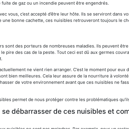
 fuite de gaz ou un incendie peuvent être engendrés.
vec vous, c’est accepté d’être leur hôte. Ils se serviront dans vo
e une bonne cachette, ces nuisibles retrouveront toujours le 
eurs sont des porteurs de nombreuses maladies. Ils peuvent être à
le pire des cas de la peste. Tout ceci est dû aux germes couvran
t.
 actuellement ne vient rien arranger. C’est le moment pour eux
ont bien meilleures. Cela leur assure de la nourriture à volont
s chasser de votre environnement avant que ces nuisibles ne fa
isibles permet de nous protéger contre les problématiques qu'il
e se débarrasser de ces nuisibles et co
aux nuisibles ne sont pas moindres. Par exemple, pour un restau