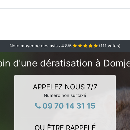
Note moyenne des avis :
4.8
/5
(
111
votes)
in d'une dératisation à Domj
APPELEZ NOUS 7/7
Numéro non surtaxé
09 70 14 31 15
OU ÊTRE RAPPELÉ