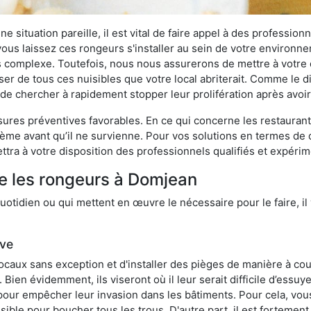
 situation pareille, il est vital de faire appel à des professionn
i vous laissez ces rongeurs s'installer au sein de votre environ
lus complexe. Toutefois, nous nous assurerons de mettre à votre
 de tous ces nuisibles que votre local abriterait. Comme le dit
ux de chercher à rapidement stopper leur prolifération après avo
res préventives favorables. En ce qui concerne les restaurants,
blème avant qu’il ne survienne. Pour vos solutions en termes de 
tra à votre disposition des professionnels qualifiés et expéri
re les rongeurs à Domjean
otidien ou qui mettent en œuvre le nécessaire pour le faire, il 
ive
locaux sans exception et d'installer des pièges de manière à cou
. Bien évidemment, ils viseront où il leur serait difficile d’es
e pour empêcher leur invasion dans les bâtiments. Pour cela, v
possible pour boucher tous les trous. D'autre part, il est fortem