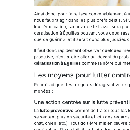
Ainsi donc, pour faire face convenablement à une
nous faudra agir dans les plus brefs délais. S
leur éradication, sachez que le travail sera p
dératisation à Éguilles pouvant vous débarrasse
que de guérir », et il serait donc plus judicie
Il faut donc rapidement observer quelques mesu
proactive, c’est-à-dire aller au-devant du pro
dératisation à Éguilles
comme la nôtre qui mett
Les moyens pour lutter contre
Pour éradiquer les rongeurs dérageant votre qu
menées :
Une action centrée sur la lutte prévent
La
lutte préventive
permet de traiter tous les 
se sentent plus en sécurité et loin des regards
chat, chien, etc.). Tout doit être mis en œuvr
pénétration. De ce fait, il faut faire tout son 