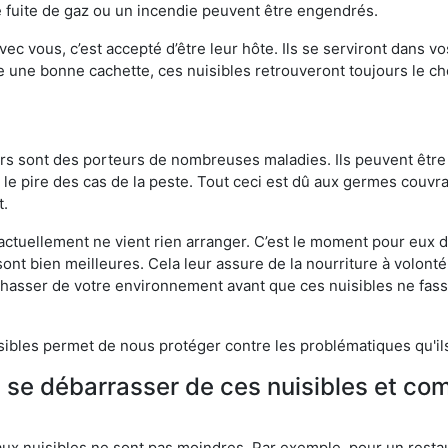
 fuite de gaz ou un incendie peuvent être engendrés.
vec vous, c’est accepté d’être leur hôte. Ils se serviront dans vo
e une bonne cachette, ces nuisibles retrouveront toujours le 
eurs sont des porteurs de nombreuses maladies. Ils peuvent être à
le pire des cas de la peste. Tout ceci est dû aux germes couvran
t.
 actuellement ne vient rien arranger. C’est le moment pour eux
ont bien meilleures. Cela leur assure de la nourriture à volont
s chasser de votre environnement avant que ces nuisibles ne fa
isibles permet de nous protéger contre les problématiques qu'il
e se débarrasser de ces nuisibles et co
aux nuisibles ne sont pas moindres. Par exemple, pour un restau