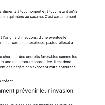
s aliments à tout moment et à tout instant qu’ils
chemin qui mène au sésame. C’est certainement
 l'origine d'infections, d'une éventuelle
t leur corps (leptospirose, pasteurellose) à
 de chercher des endroits favorables comme les
é et une température appropriée. Il est donc
ssent des dégâts et n'exposent votre entourage
s créent.
mment prévenir leur invasion
rant, l’hygiène est une question de tous les