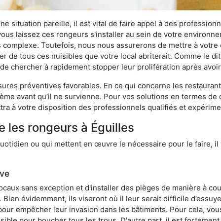
 situation pareille, il est vital de faire appel à des professionn
i vous laissez ces rongeurs s'installer au sein de votre environ
lus complexe. Toutefois, nous nous assurerons de mettre à votre
r de tous ces nuisibles que votre local abriterait. Comme le dit 
ux de chercher à rapidement stopper leur prolifération après avo
res préventives favorables. En ce qui concerne les restaurants,
blème avant qu’il ne survienne. Pour vos solutions en termes de 
ra à votre disposition des professionnels qualifiés et expérim
 les rongeurs à Éguilles
otidien ou qui mettent en œuvre le nécessaire pour le faire, il 
ive
locaux sans exception et d'installer des pièges de manière à cou
. Bien évidemment, ils viseront où il leur serait difficile d’es
e pour empêcher leur invasion dans les bâtiments. Pour cela, v
possible pour boucher tous les trous. D'autre part, il est fortem