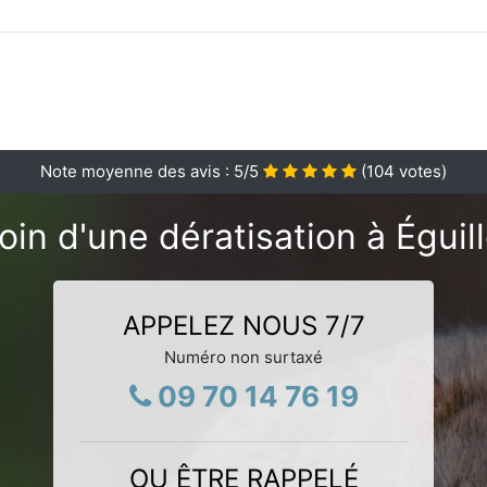
Note moyenne des avis :
5
/5
(
104
votes)
oin d'une dératisation à Éguill
APPELEZ NOUS 7/7
Numéro non surtaxé
09 70 14 76 19
OU ÊTRE RAPPELÉ