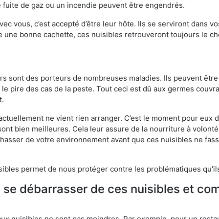
 fuite de gaz ou un incendie peuvent être engendrés.
vec vous, c’est accepté d’être leur hôte. Ils se serviront dans vo
e une bonne cachette, ces nuisibles retrouveront toujours le 
eurs sont des porteurs de nombreuses maladies. Ils peuvent être à
le pire des cas de la peste. Tout ceci est dû aux germes couvran
t.
 actuellement ne vient rien arranger. C’est le moment pour eux
ont bien meilleures. Cela leur assure de la nourriture à volont
s chasser de votre environnement avant que ces nuisibles ne fa
isibles permet de nous protéger contre les problématiques qu'il
e se débarrasser de ces nuisibles et co
aux nuisibles ne sont pas moindres. Par exemple, pour un restau