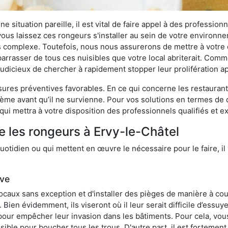
 situation pareille, il est vital de faire appel à des professionn
i vous laissez ces rongeurs s'installer au sein de votre environ
lus complexe. Toutefois, nous nous assurerons de mettre à votre
rrasser de tous ces nuisibles que votre local abriterait. Comme 
s judicieux de chercher à rapidement stopper leur prolifération 
res préventives favorables. En ce qui concerne les restaurants,
blème avant qu’il ne survienne. Pour vos solutions en termes de 
ui mettra à votre disposition des professionnels qualifiés et 
e les rongeurs à Ervy-le-Châtel
otidien ou qui mettent en œuvre le nécessaire pour le faire, il 
ive
locaux sans exception et d'installer des pièges de manière à cou
. Bien évidemment, ils viseront où il leur serait difficile d’es
e pour empêcher leur invasion dans les bâtiments. Pour cela, v
possible pour boucher tous les trous. D'autre part, il est fortem