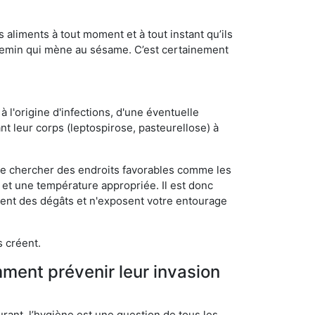
s aliments à tout moment et à tout instant qu’ils
chemin qui mène au sésame. C’est certainement
 l'origine d'infections, d'une éventuelle
t leur corps (leptospirose, pasteurellose) à
 de chercher des endroits favorables comme les
é et une température appropriée. Il est donc
ssent des dégâts et n'exposent votre entourage
s créent.
mment prévenir leur invasion
rant, l’hygiène est une question de tous les