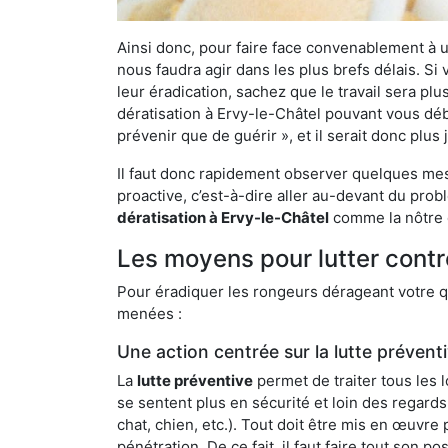
Ainsi donc, pour faire face convenablement à une
nous faudra agir dans les plus brefs délais. S
leur éradication, sachez que le travail sera p
dératisation à Ervy-le-Châtel pouvant vous déba
prévenir que de guérir », et il serait donc plu
Il faut donc rapidement observer quelques mesu
proactive, c’est-à-dire aller au-devant du pro
dératisation à Ervy-le-Châtel
comme la nôtre q
Les moyens pour lutter contr
Pour éradiquer les rongeurs dérageant votre qu
menées :
Une action centrée sur la lutte prévent
La
lutte préventive
permet de traiter tous les 
se sentent plus en sécurité et loin des regards
chat, chien, etc.). Tout doit être mis en œuvr
pénétration. De ce fait, il faut faire tout son 