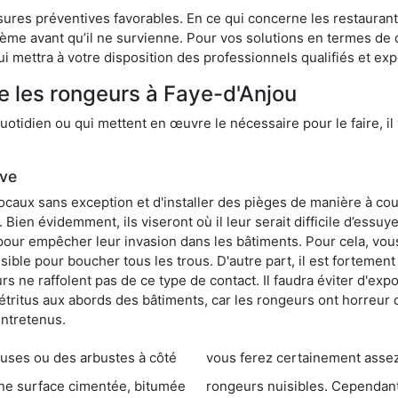
res préventives favorables. En ce qui concerne les restaurants,
blème avant qu’il ne survienne. Pour vos solutions en termes de 
i mettra à votre disposition des professionnels qualifiés et ex
e les rongeurs à Faye-d'Anjou
otidien ou qui mettent en œuvre le nécessaire pour le faire, il 
ive
locaux sans exception et d'installer des pièges de manière à cou
. Bien évidemment, ils viseront où il leur serait difficile d’es
e pour empêcher leur invasion dans les bâtiments. Pour cela, v
possible pour boucher tous les trous. D'autre part, il est fortem
 ne raffolent pas de ce type de contact. Il faudra éviter d'expo
étritus aux abords des bâtiments, car les rongeurs ont horreur
entretenus.
es ou des arbustes à côté
vous ferez certainement assez de dégât
entée, bitumée
rongeurs nuisibles. Cependant, qui dit produit tox