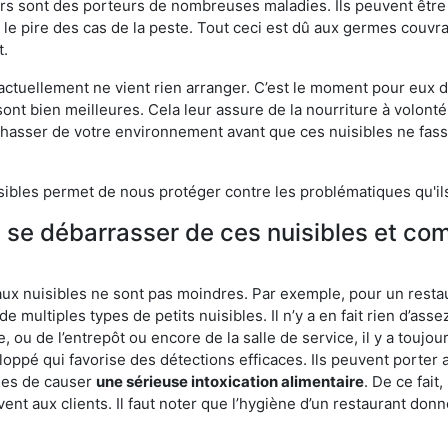
eurs sont des porteurs de nombreuses maladies. Ils peuvent être à
le pire des cas de la peste. Tout ceci est dû aux germes couvran
t.
 actuellement ne vient rien arranger. C’est le moment pour eux
ont bien meilleures. Cela leur assure de la nourriture à volont
s chasser de votre environnement avant que ces nuisibles ne fa
isibles permet de nous protéger contre les problématiques qu'il
e se débarrasser de ces nuisibles et co
aux nuisibles ne sont pas moindres. Par exemple, pour un restau
de multiples types de petits nuisibles. Il n’y a en fait rien d’ass
, ou de l’entrepôt ou encore de la salle de service, il y a toujou
eloppé qui favorise des détections efficaces. Ils peuvent porter 
les de causer
une sérieuse intoxication alimentaire
. De ce fait
rvent aux clients. Il faut noter que l’hygiène d’un restaurant d