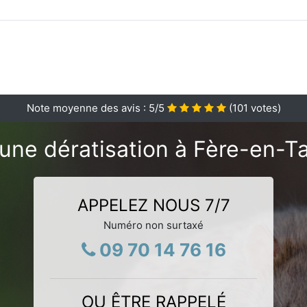
Note moyenne des avis :
5
/5
(
101
votes)
une dératisation à Fère-en-T
APPELEZ NOUS 7/7
Numéro non surtaxé
09 70 14 76 16
OU ÊTRE RAPPELÉ