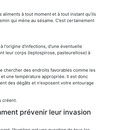
s aliments à tout moment et à tout instant qu’ils
chemin qui mène au sésame. C’est certainement
 l'origine d'infections, d'une éventuelle
t leur corps (leptospirose, pasteurellose) à
 de chercher des endroits favorables comme les
é et une température appropriée. Il est donc
ssent des dégâts et n'exposent votre entourage
s créent.
mment prévenir leur invasion
rant, l’hygiène est une question de tous les