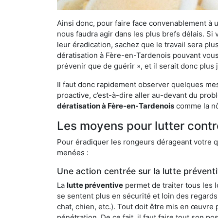
Ainsi donc, pour faire face convenablement à une
nous faudra agir dans les plus brefs délais. S
leur éradication, sachez que le travail sera p
dératisation à Fère-en-Tardenois pouvant vous d
prévenir que de guérir », et il serait donc plu
Il faut donc rapidement observer quelques mesu
proactive, c’est-à-dire aller au-devant du pro
dératisation à Fère-en-Tardenois
comme la nôt
Les moyens pour lutter contr
Pour éradiquer les rongeurs dérageant votre qu
menées :
Une action centrée sur la lutte prévent
La
lutte préventive
permet de traiter tous les 
se sentent plus en sécurité et loin des regards
chat, chien, etc.). Tout doit être mis en œuvr
pénétration. De ce fait, il faut faire tout son 