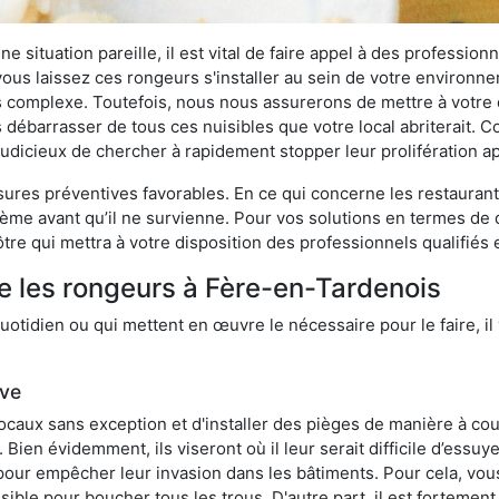
 situation pareille, il est vital de faire appel à des professionn
i vous laissez ces rongeurs s'installer au sein de votre environ
lus complexe. Toutefois, nous nous assurerons de mettre à votre
ébarrasser de tous ces nuisibles que votre local abriterait. Co
s judicieux de chercher à rapidement stopper leur prolifération 
res préventives favorables. En ce qui concerne les restaurants,
blème avant qu’il ne survienne. Pour vos solutions en termes de 
re qui mettra à votre disposition des professionnels qualifiés
e les rongeurs à Fère-en-Tardenois
otidien ou qui mettent en œuvre le nécessaire pour le faire, il 
ive
locaux sans exception et d'installer des pièges de manière à cou
. Bien évidemment, ils viseront où il leur serait difficile d’es
e pour empêcher leur invasion dans les bâtiments. Pour cela, v
possible pour boucher tous les trous. D'autre part, il est fortem