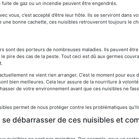
 fuite de gaz ou un incendie peuvent être engendrés.
vec vous, c’est accepté d’être leur hôte. Ils se serviront dans vo
e une bonne cachette, ces nuisibles retrouveront toujours le 
eurs sont des porteurs de nombreuses maladies. Ils peuvent être à
le pire des cas de la peste. Tout ceci est dû aux germes couvran
t.
 actuellement ne vient rien arranger. C’est le moment pour eux
ont bien meilleures. Cela leur assure de la nourriture à volont
s chasser de votre environnement avant que ces nuisibles ne fa
isibles permet de nous protéger contre les problématiques qu'il
e se débarrasser de ces nuisibles et co
aux nuisibles ne sont pas moindres. Par exemple, pour un restau