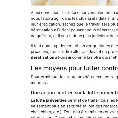
Ainsi donc, pour faire face convenablement à une
nous faudra agir dans les plus brefs délais. S
leur éradication, sachez que le travail sera p
dératisation à Furiani pouvant vous débarrasser
de guérir », et il serait donc plus judicieux d
Il faut donc rapidement observer quelques mesu
proactive, c’est-à-dire aller au-devant du pro
dératisation à Furiani
comme la nôtre qui mettr
Les moyens pour lutter contre
Pour éradiquer les rongeurs dérageant votre qu
menées :
Une action centrée sur la lutte prévent
La
lutte préventive
permet de traiter tous les 
se sentent plus en sécurité et loin des regards
chat, chien, etc.). Tout doit être mis en œuvr
pénétration. De ce fait, il faut faire tout son 