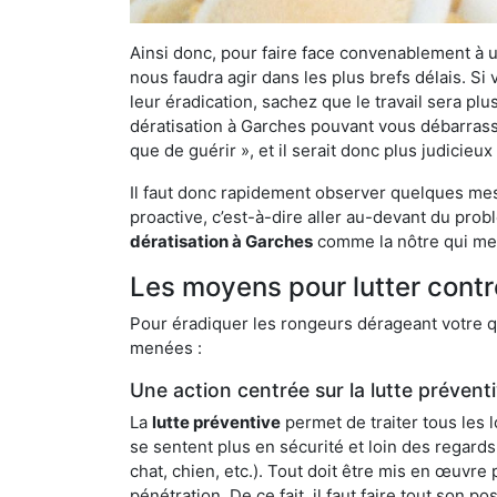
Ainsi donc, pour faire face convenablement à une
nous faudra agir dans les plus brefs délais. S
leur éradication, sachez que le travail sera p
dératisation à Garches pouvant vous débarrasser
que de guérir », et il serait donc plus judicie
Il faut donc rapidement observer quelques mesu
proactive, c’est-à-dire aller au-devant du pro
dératisation à Garches
comme la nôtre qui met
Les moyens pour lutter contr
Pour éradiquer les rongeurs dérageant votre qu
menées :
Une action centrée sur la lutte prévent
La
lutte préventive
permet de traiter tous les 
se sentent plus en sécurité et loin des regards
chat, chien, etc.). Tout doit être mis en œuvr
pénétration. De ce fait, il faut faire tout son 