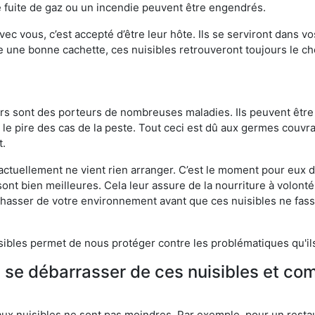
 fuite de gaz ou un incendie peuvent être engendrés.
vec vous, c’est accepté d’être leur hôte. Ils se serviront dans vo
e une bonne cachette, ces nuisibles retrouveront toujours le 
eurs sont des porteurs de nombreuses maladies. Ils peuvent être à
le pire des cas de la peste. Tout ceci est dû aux germes couvran
t.
 actuellement ne vient rien arranger. C’est le moment pour eux
ont bien meilleures. Cela leur assure de la nourriture à volont
s chasser de votre environnement avant que ces nuisibles ne fa
isibles permet de nous protéger contre les problématiques qu'il
e se débarrasser de ces nuisibles et co
aux nuisibles ne sont pas moindres. Par exemple, pour un restau