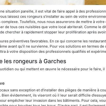
 situation pareille, il est vital de faire appel à des professionn
i vous laissez ces rongeurs s'installer au sein de votre environ
lus complexe. Toutefois, nous nous assurerons de mettre à votre
 de tous ces nuisibles que votre local abriterait. Comme le dit 
ux de chercher à rapidement stopper leur prolifération après avo
res préventives favorables. En ce qui concerne les restaurants,
blème avant qu’il ne survienne. Pour vos solutions en termes de 
tra à votre disposition des professionnels qualifiés et expéri
e les rongeurs à Garches
otidien ou qui mettent en œuvre le nécessaire pour le faire, il 
ive
locaux sans exception et d'installer des pièges de manière à cou
. Bien évidemment, ils viseront où il leur serait difficile d’es
e pour empêcher leur invasion dans les bâtiments. Pour cela, v
possible pour boucher tous les trous. D'autre part, il est fortem