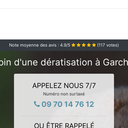
Note moyenne des avis :
4.9
/5
(
117
votes)
in d'une dératisation à Garc
APPELEZ NOUS 7/7
Numéro non surtaxé
09 70 14 76 12
OU ÊTRE RAPPELÉ