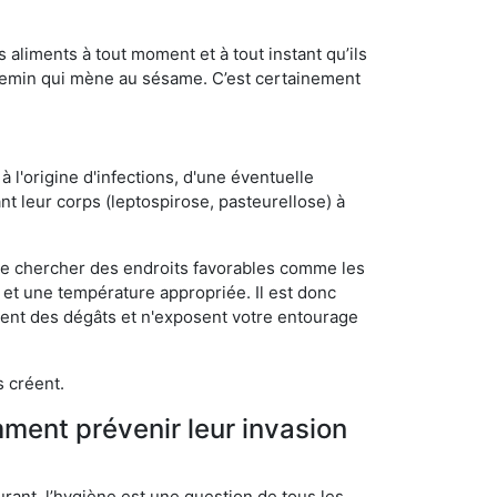
s aliments à tout moment et à tout instant qu’ils
chemin qui mène au sésame. C’est certainement
 l'origine d'infections, d'une éventuelle
t leur corps (leptospirose, pasteurellose) à
 de chercher des endroits favorables comme les
é et une température appropriée. Il est donc
ssent des dégâts et n'exposent votre entourage
s créent.
mment prévenir leur invasion
rant, l’hygiène est une question de tous les