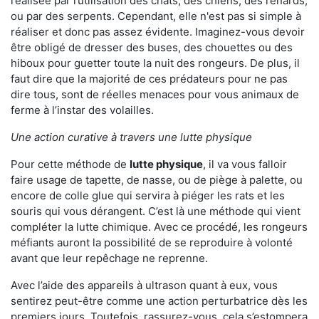
réalisée par l’utilisation des chats, des chiens, des renards,
ou par des serpents. Cependant, elle n'est pas si simple à
réaliser et donc pas assez évidente. Imaginez-vous devoir
être obligé de dresser des buses, des chouettes ou des
hiboux pour guetter toute la nuit des rongeurs. De plus, il
faut dire que la majorité de ces prédateurs pour ne pas
dire tous, sont de réelles menaces pour vous animaux de
ferme à l’instar des volailles.
Une action curative à travers une lutte physique
Pour cette méthode de
lutte physique
, il va vous falloir
faire usage de tapette, de nasse, ou de piège à palette, ou
encore de colle glue qui servira à piéger les rats et les
souris qui vous dérangent. C’est là une méthode qui vient
compléter la lutte chimique. Avec ce procédé, les rongeurs
méfiants auront la possibilité de se reproduire à volonté
avant que leur repêchage ne reprenne.
Avec l’aide des appareils à ultrason quant à eux, vous
sentirez peut-être comme une action perturbatrice dès les
premiers jours. Toutefois, rassurez-vous, cela s’estompera