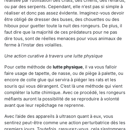
réalisée par l’utilisation des chats, des chiens, des renards,
ou par des serpents. Cependant, elle n'est pas si simple à
réaliser et donc pas assez évidente. Imaginez-vous devoir
être obligé de dresser des buses, des chouettes ou des
hiboux pour guetter toute la nuit des rongeurs. De plus, il
faut dire que la majorité de ces prédateurs pour ne pas
dire tous, sont de réelles menaces pour vous animaux de
ferme à l’instar des volailles.
Une action curative à travers une lutte physique
Pour cette méthode de
lutte physique
, il va vous falloir
faire usage de tapette, de nasse, ou de piège à palette, ou
encore de colle glue qui servira à piéger les rats et les
souris qui vous dérangent. C’est là une méthode qui vient
compléter la lutte chimique. Avec ce procédé, les rongeurs
méfiants auront la possibilité de se reproduire à volonté
avant que leur repêchage ne reprenne.
Avec l’aide des appareils à ultrason quant à eux, vous
sentirez peut-être comme une action perturbatrice dès les
premiers jours. Toutefois, rassurez-vous, cela s’estompera