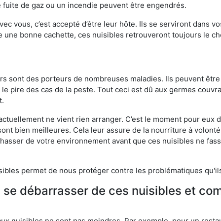
 fuite de gaz ou un incendie peuvent être engendrés.
vec vous, c’est accepté d’être leur hôte. Ils se serviront dans vo
e une bonne cachette, ces nuisibles retrouveront toujours le 
eurs sont des porteurs de nombreuses maladies. Ils peuvent être à
le pire des cas de la peste. Tout ceci est dû aux germes couvran
t.
 actuellement ne vient rien arranger. C’est le moment pour eux
ont bien meilleures. Cela leur assure de la nourriture à volont
s chasser de votre environnement avant que ces nuisibles ne fa
isibles permet de nous protéger contre les problématiques qu'il
e se débarrasser de ces nuisibles et co
aux nuisibles ne sont pas moindres. Par exemple, pour un restau