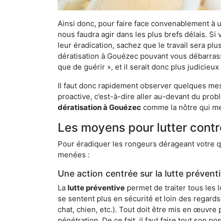
Ainsi donc, pour faire face convenablement à une
nous faudra agir dans les plus brefs délais. S
leur éradication, sachez que le travail sera p
dératisation à Gouézec pouvant vous débarrasser
que de guérir », et il serait donc plus judicie
Il faut donc rapidement observer quelques mesu
proactive, c’est-à-dire aller au-devant du pro
dératisation à Gouézec
comme la nôtre qui met
Les moyens pour lutter cont
Pour éradiquer les rongeurs dérageant votre qu
menées :
Une action centrée sur la lutte prévent
La
lutte préventive
permet de traiter tous les 
se sentent plus en sécurité et loin des regards
chat, chien, etc.). Tout doit être mis en œuvr
pénétration. De ce fait, il faut faire tout son 