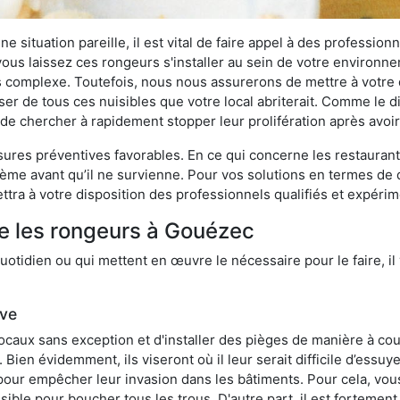
 situation pareille, il est vital de faire appel à des professionn
i vous laissez ces rongeurs s'installer au sein de votre environ
lus complexe. Toutefois, nous nous assurerons de mettre à votre
 de tous ces nuisibles que votre local abriterait. Comme le dit
ux de chercher à rapidement stopper leur prolifération après avo
res préventives favorables. En ce qui concerne les restaurants,
blème avant qu’il ne survienne. Pour vos solutions en termes de 
tra à votre disposition des professionnels qualifiés et expéri
re les rongeurs à Gouézec
otidien ou qui mettent en œuvre le nécessaire pour le faire, il 
ive
locaux sans exception et d'installer des pièges de manière à cou
. Bien évidemment, ils viseront où il leur serait difficile d’es
e pour empêcher leur invasion dans les bâtiments. Pour cela, v
possible pour boucher tous les trous. D'autre part, il est fortem