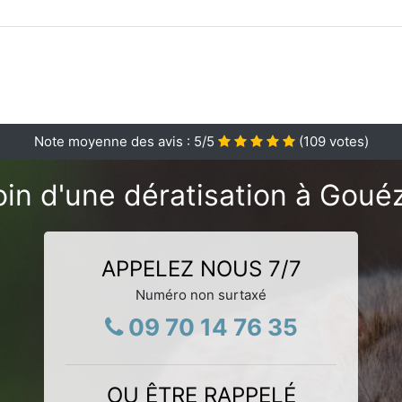
Note moyenne des avis :
5
/5
(
109
votes)
in d'une dératisation à Goué
APPELEZ NOUS 7/7
Numéro non surtaxé
09 70 14 76 35
OU ÊTRE RAPPELÉ