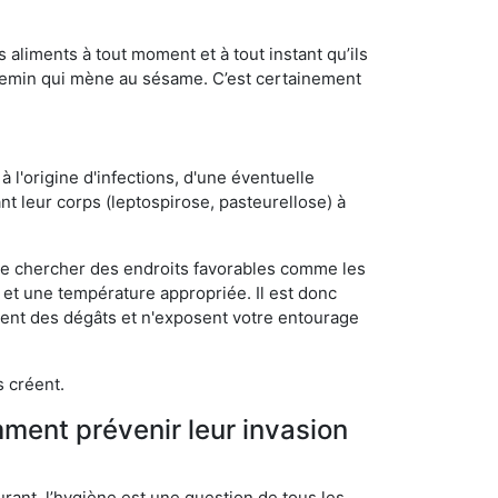
s aliments à tout moment et à tout instant qu’ils
chemin qui mène au sésame. C’est certainement
 l'origine d'infections, d'une éventuelle
t leur corps (leptospirose, pasteurellose) à
 de chercher des endroits favorables comme les
é et une température appropriée. Il est donc
ssent des dégâts et n'exposent votre entourage
s créent.
mment prévenir leur invasion
rant, l’hygiène est une question de tous les